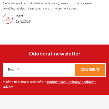
Celková spokojnosť, dobrá rada vo výbere vhodných kamier do
objektu, následná inštalácia a sfunkčnenie kamier.
Jozef
19.3.2026
Send
Powered by chaterimo
Odoberať newsletter
Z
Email
ODOBERAŤ
á
Vložením e-mailu súhlasíte s
podmienkami ochrany osobných
p
údajov
ä