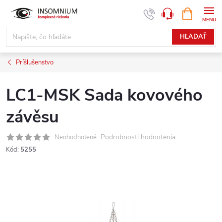
Prejsť
NÁKUPN
www.insomnium.sk - Chat
KOŠÍK
na
obsah
HĽADAŤ
Príšlušenstvo
LC1-MSK Sada kovového
závěsu
Podrobnosti hodnotenia
Neohodnotené
Kód:
5255