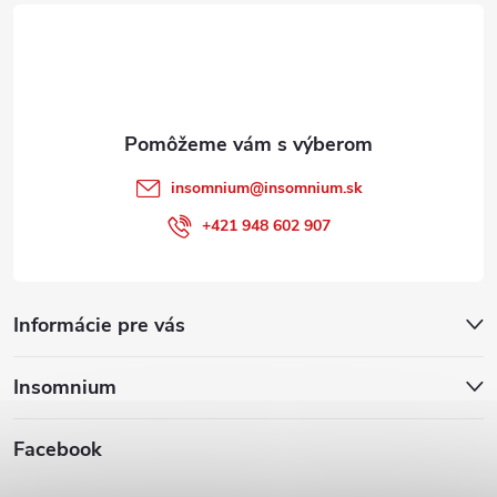
t
i
e
insomnium
@
insomnium.sk
+421 948 602 907
Informácie pre vás
Insomnium
Facebook