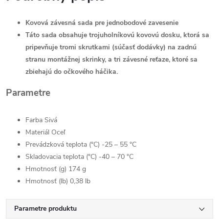
Kovová závesná sada pre jednobodové zavesenie
Táto sada obsahuje trojuholníkovú kovovú dosku, ktorá sa
pripevňuje tromi skrutkami (súčasť dodávky) na zadnú
stranu montážnej skrinky, a tri závesné reťaze, ktoré sa
zbiehajú do očkového háčika.
Parametre
Farba Sivá
Materiál Oceľ
Prevádzková teplota (°C) -25 – 55 °C
Skladovacia teplota (°C) -40 – 70 °C
Hmotnosť (g) 174 g
Hmotnosť (lb) 0,38 lb
Parametre produktu