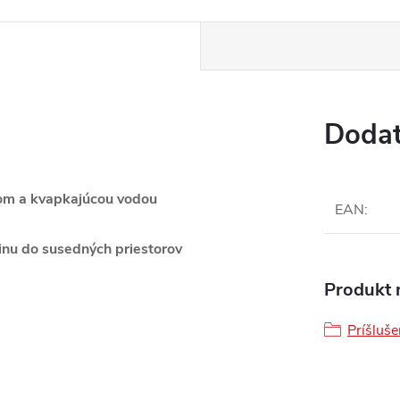
Dodat
hom a kvapkajúcou vodou
EAN
:
inu do susedných priestorov
Produkt n
Príšluš