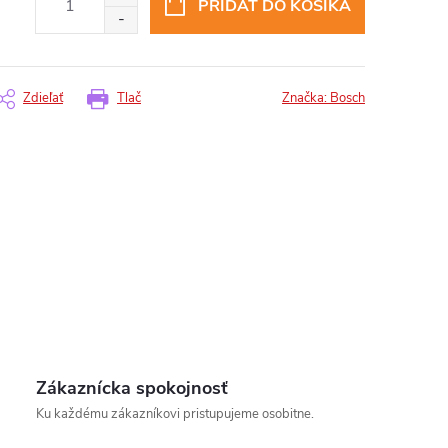
PRIDAŤ DO KOŠÍKA
Zdieľať
Tlač
Značka:
Bosch
Zákaznícka spokojnosť
insomnium.sk - Chat
Ku každému zákazníkovi pristupujeme osobitne.