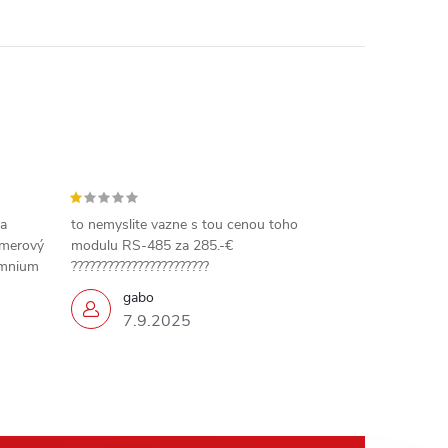
 a
to nemyslite vazne s tou cenou toho
amerový
modulu RS-485 za 285.-€
omnium
???????????????????????
gabo
7.9.2025