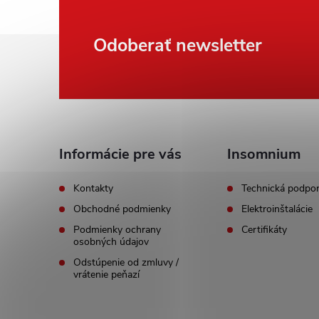
Z
Odoberať newsletter
á
p
ä
Informácie pre vás
Insomnium
t
Kontakty
Technická podpo
Obchodné podmienky
Elektroinštalácie
i
Podmienky ochrany
Certifikáty
osobných údajov
e
Odstúpenie od zmluvy /
vrátenie peňazí