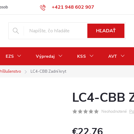
+421 948 602 907
osobných údajov
Odstúpenie od zmluvy / vrátenie peňazí
HĽADAŤ
EZS
Výpredaj
KSS
AVT
ríšlušenstvo
LC4-CBB Zadní kryt
LC4-CBB Z
Po
Neohodnotené
€22,76