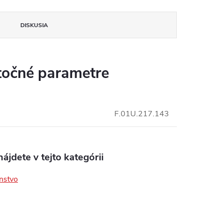
DISKUSIA
očné parametre
F.01U.217.143
ájdete v tejto kategórii
enstvo