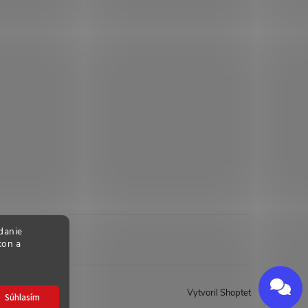
danie
kon a
Send
Powered by chaterimo
Vytvoril Shoptet
Súhlasím