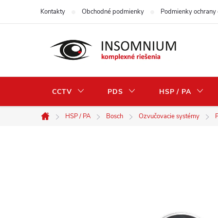
Prejsť
Kontakty
Obchodné podmienky
Podmienky ochrany 
na
obsah
CCTV
PDS
HSP / PA
HSP / PA
Bosch
Ozvučovacie systémy
P
Domov