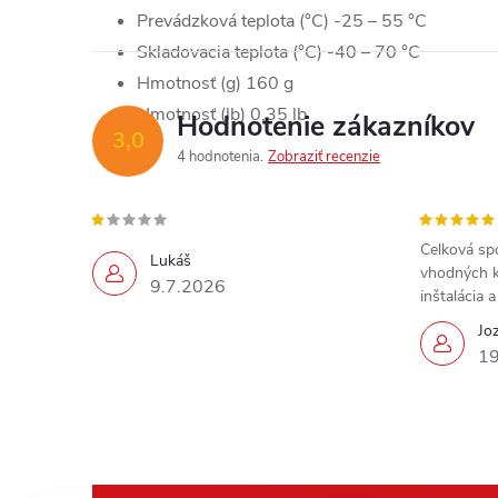
Prevádzková teplota (°C) -25 – 55 °C
Skladovacia teplota (°C) -40 – 70 °C
Hmotnosť (g) 160 g
Hmotnosť (lb) 0,35 lb
Hodnotenie zákazníkov
3,0
4 hodnotenia
Zobraziť recenzie
Celková sp
Lukáš
vhodných k
9.7.2026
inštalácia 
Jo
19