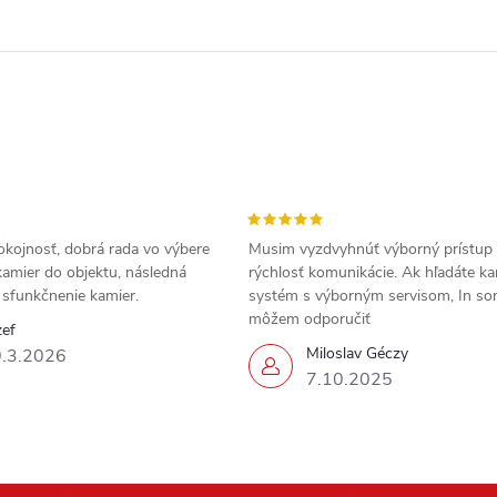
okojnosť, dobrá rada vo výbere
Musim vyzdvyhnúť výborný prístup
amier do objektu, následná
rýchlosť komunikácie. Ak hľadáte k
a sfunkčnenie kamier.
systém s výborným servisom, In s
môžem odporučiť
zef
Miloslav Géczy
.3.2026
7.10.2025