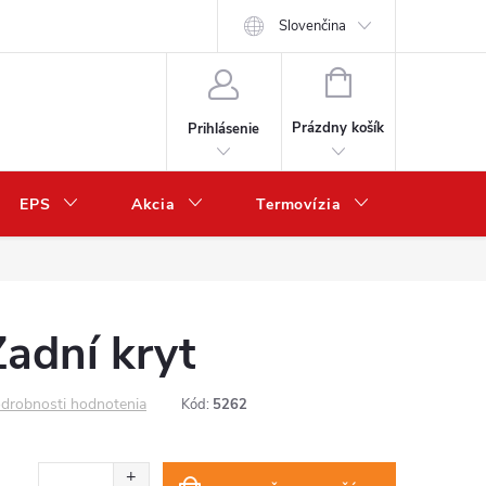
Slovenčina
NÁKUPNÝ
KOŠÍK
Prázdny košík
Prihlásenie
EPS
Akcia
Termovízia
Predaj 
adní kryt
drobnosti hodnotenia
Kód:
5262