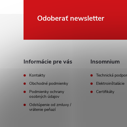
Z
Odoberať newsletter
á
p
ä
Informácie pre vás
Insomnium
t
Kontakty
Technická podpo
Obchodné podmienky
Elektroinštalácie
i
Podmienky ochrany
Certifikáty
osobných údajov
e
Odstúpenie od zmluvy /
vrátenie peňazí