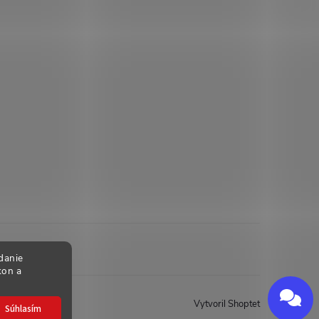
danie
kon a
Send
Powered by chaterimo
Vytvoril Shoptet
Súhlasím