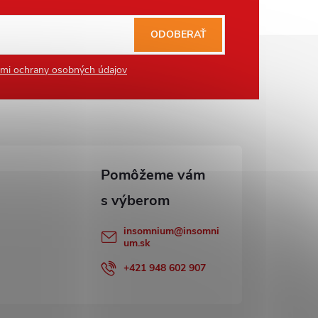
ODOBERAŤ
mi ochrany osobných údajov
insomnium
@
insomni
um.sk
+421 948 602 907