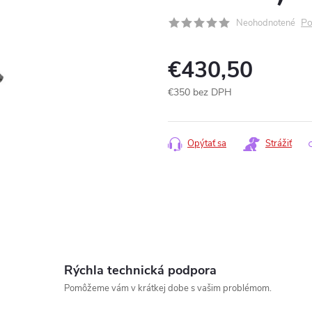
Po
Neohodnotené
€430,50
€350 bez DPH
Jednotková
cena:
Opýtať sa
Strážiť
Rýchla technická podpora
www.
Pomôžeme vám v krátkej dobe s vašim problémom.