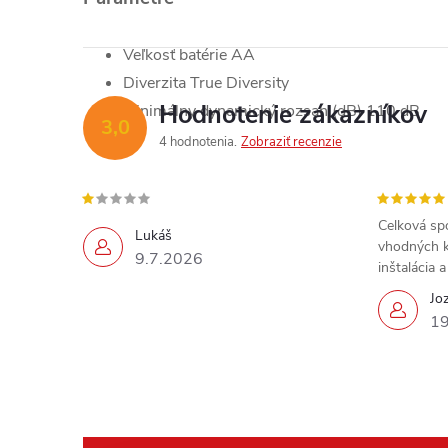
Veľkosť batérie AA
Diverzita True Diversity
Hodnotenie zákazníkov
Minimálny dynamický rozsah (dB) 110 dB
3,0
4 hodnotenia
Zobraziť recenzie
Celková sp
Lukáš
vhodných k
9.7.2026
inštalácia 
Jo
19