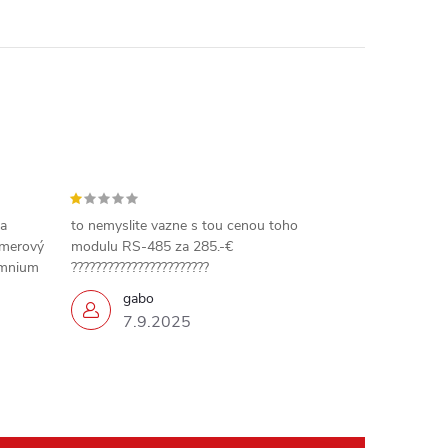
 a
to nemyslite vazne s tou cenou toho
amerový
modulu RS-485 za 285.-€
omnium
???????????????????????
gabo
7.9.2025