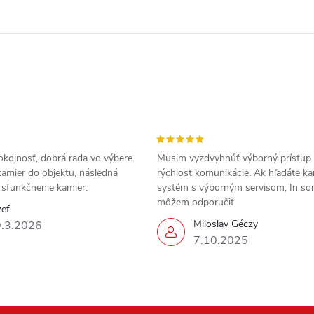
okojnosť, dobrá rada vo výbere
Musim vyzdvyhnúť výborný prístup
amier do objektu, následná
rýchlosť komunikácie. Ak hľadáte k
a sfunkčnenie kamier.
systém s výborným servisom, In s
môžem odporučiť
zef
Miloslav Géczy
.3.2026
7.10.2025