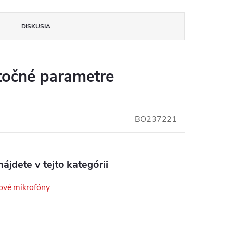
DISKUSIA
očné parametre
BO237221
ájdete v tejto kategórii
ové mikrofóny