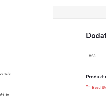
Dodat
EAN
:
kvencie
Produkt n
Bezdrôt
atérie