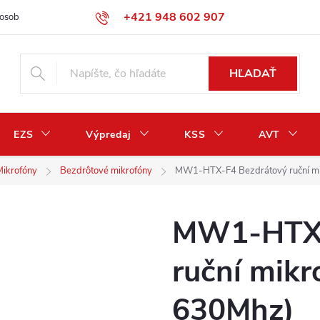
+421 948 602 907
osobných údajov
Odstúpenie od zmluvy / vrátenie peňazí
HĽADAŤ
EZS
Výpredaj
KSS
AVT
Mikrofóny
Bezdrôtové mikrofóny
MW1-HTX-F4 Bezdrátový ruční m
MW1-HTX-
ruční mikr
630Mhz)