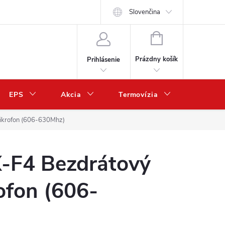
Slovenčina
NÁKUPNÝ
KOŠÍK
Prázdny košík
Prihlásenie
EPS
Akcia
Termovízia
Predaj 
ikrofon (606-630Mhz)
F4 Bezdrátový
ofon (606-