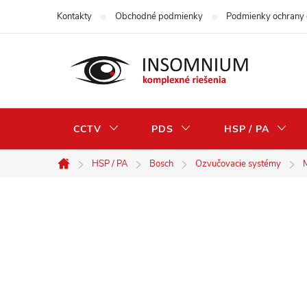
Prejsť
Kontakty
Obchodné podmienky
Podmienky ochrany 
na
obsah
CCTV
PDS
HSP / PA
HSP / PA
Bosch
Ozvučovacie systémy
Domov