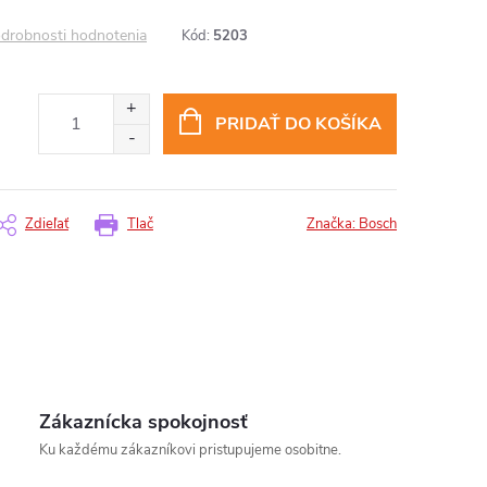
drobnosti hodnotenia
Kód:
5203
PRIDAŤ DO KOŠÍKA
Zdieľať
Tlač
Značka:
Bosch
Zákaznícka spokojnosť
insomnium.sk - Chat
Ku každému zákazníkovi pristupujeme osobitne.