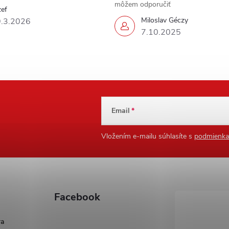
môžem odporučiť
zef
Miloslav Géczy
.3.2026
7.10.2025
Email
Vložením e-mailu súhlasíte s
podmienka
Facebook
ra