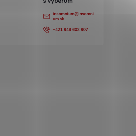
insomnium
@
insomni
um.sk
+421 948 602 907