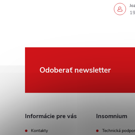
Jo
19
Z
Odoberať newsletter
á
p
ä
Informácie pre vás
Insomnium
t
Kontakty
Technická podpo