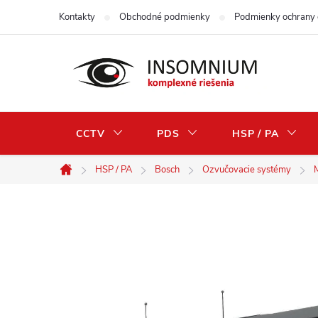
Prejsť
Kontakty
Obchodné podmienky
Podmienky ochrany 
na
obsah
CCTV
PDS
HSP / PA
HSP / PA
Bosch
Ozvučovacie systémy
Domov