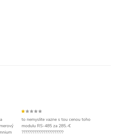
 a
to nemyslite vazne s tou cenou toho
amerový
modulu RS-485 za 285.-€
omnium
???????????????????????