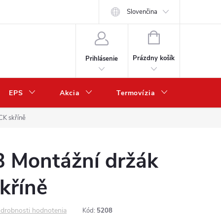
Slovenčina
NÁKUPNÝ
KOŠÍK
Prázdny košík
Prihlásenie
EPS
Akcia
Termovízia
Predaj 
K skříně
Montážní držák
kříně
drobnosti hodnotenia
Kód:
5208