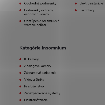
Obchodné podmienky
Elektroinštalácie
i
Podmienky ochrany
Certifikáty
osobných údajov
e
Odstúpenie od zmluvy /
vrátenie peňazí
Kategórie Insomnium
IP kamery
Analógové kamery
Záznamové zariadenia
Videovrátniky
Príslušenstvo
Zabezpečovacie systémy
Elektroinštalácie