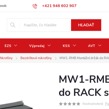
+421 948 602 907
osobných údajov
Odstúpenie od zmluvy / vrátenie peňazí
HĽADAŤ
EZS
Výpredaj
KSS
AVT
Mikrofóny
Bezdrôtové mikrofóny
MW1-RMB Montážní držák do RAC
MW1-RMB 
do RACK s
Po
Neohodnotené