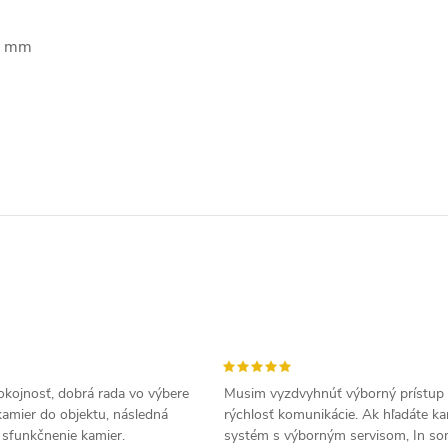
05 mm
okojnosť, dobrá rada vo výbere
Musim vyzdvyhnúť výborný prístup
amier do objektu, následná
rýchlosť komunikácie. Ak hľadáte k
a sfunkčnenie kamier.
systém s výborným servisom, In s