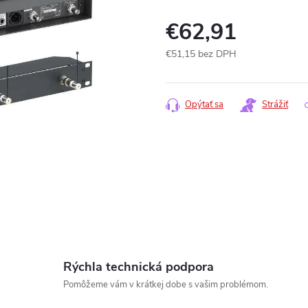
€62,91
€51,15 bez DPH
Jednotková
cena:
Opýtať sa
Strážiť
Rýchla technická podpora
Pomôžeme vám v krátkej dobe s vašim problémom.
www.