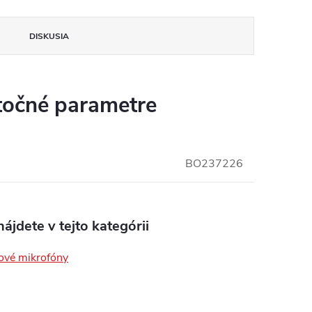
DISKUSIA
očné parametre
BO237226
ájdete v tejto kategórii
ové mikrofóny