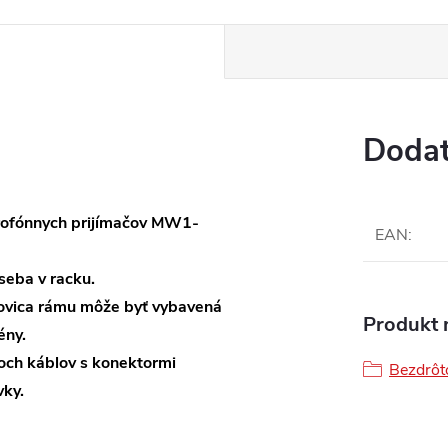
Dodat
krofónnych prijímačov MW1-
EAN
:
seba v racku.
lovica rámu môže byť vybavená
Produkt n
ény.
och káblov s konektormi
Bezdrôt
ky.