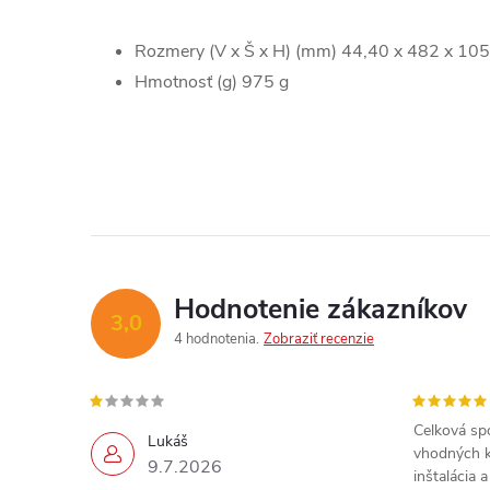
Rozmery (V x Š x H) (mm) 44,40 x 482 x 1
Hmotnosť (g) 975 g
Hodnotenie zákazníkov
3,0
4 hodnotenia
Zobraziť recenzie
Celková sp
Lukáš
vhodných k
9.7.2026
inštalácia 