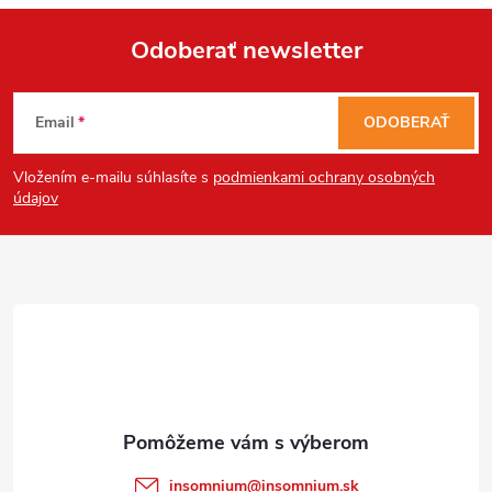
Odoberať newsletter
Send
Z
Powered by chaterimo
Email
ODOBERAŤ
á
Vložením e-mailu súhlasíte s
podmienkami ochrany osobných
p
údajov
ä
t
i
e
insomnium
@
insomnium.sk