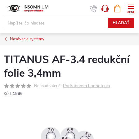
Prejsť
NÁKUPN
www.insomnium.sk - Chat
KOŠÍK
na
obsah
HĽADAŤ
Nasávacie systémy
TITANUS AF-3.4 redukční
folie 3,4mm
Podrobnosti hodnotenia
Neohodnotené
Kód:
1886