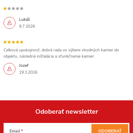
Send
Powered by chaterimo
Lukáš
9.7.2026
Celková spokojnosť, dobrá rada vo výbere vhodných kamier do
objektu, následná inštalácia a sfunkčnenie kamier.
Jozef
19.3.2026
Odoberať newsletter
Z
Email
ODOBERAŤ