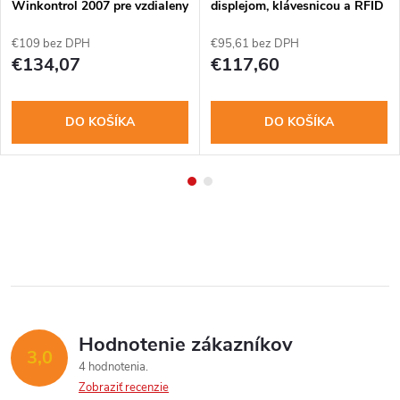
Winkontrol 2007 pre vzdialeny
displejom, klávesnicou a RFID
prenos dat
čítačkou
€109 bez DPH
€95,61 bez DPH
€134,07
€117,60
DO KOŠÍKA
DO KOŠÍKA
Hodnotenie zákazníkov
3,0
4 hodnotenia
Zobraziť recenzie