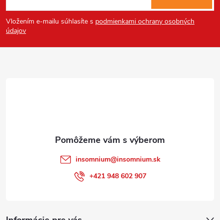
á
Vložením e-mailu súhlasíte s
podmienkami ochrany osobných
p
údajov
ä
t
i
e
insomnium
@
insomnium.sk
+421 948 602 907
Informácie pre vás