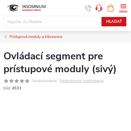
Prejsť
NÁKUPN
www.insomnium.sk - Chat
KOŠÍK
na
obsah
HĽADAŤ
Prístupové moduly a klávesnice
Ovládací segment pre
prístupové moduly (sivý)
Podrobnosti hodnotenia
Neohodnotené
Kód:
4533