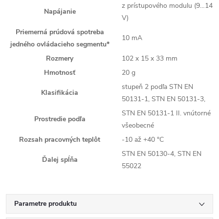
z prístupového modulu (9…14
Napájanie
V)
Priemerná prúdová spotreba
10 mA
jedného ovládacieho segmentu*
Rozmery
102 x 15 x 33 mm
Hmotnosť
20 g
stupeň 2 podľa STN EN
Klasifikácia
50131-1, STN EN 50131-3,
STN EN 50131-1 II. vnútorné
Prostredie podľa
všeobecné
Rozsah pracovných teplôt
-10 až +40 °C
STN EN 50130-4, STN EN
Ďalej spĺňa
55022
Parametre produktu