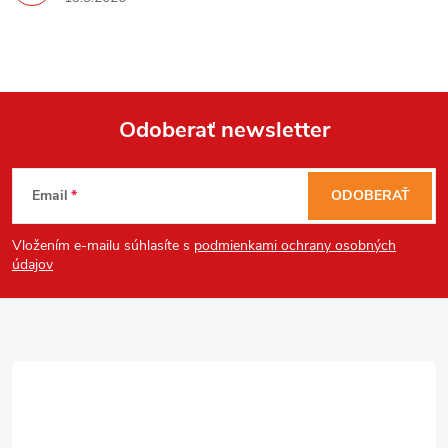
Powered by chaterimo
Odoberať newsletter
Z
Email
ODOBERAŤ
á
Vložením e-mailu súhlasíte s
podmienkami ochrany osobných
p
údajov
ä
t
i