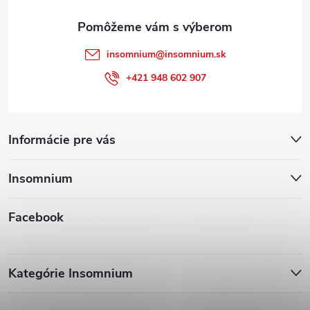
e
insomnium
@
insomnium.sk
+421 948 602 907
Informácie pre vás
Insomnium
Facebook
Kategórie Insomnium