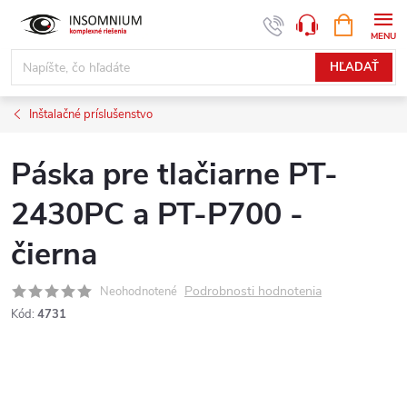
Prejsť
NÁKUPN
www.insomnium.sk - Chat
KOŠÍK
na
obsah
HĽADAŤ
Inštalačné príslušenstvo
Páska pre tlačiarne PT-
2430PC a PT-P700 -
čierna
Podrobnosti hodnotenia
Neohodnotené
Kód:
4731