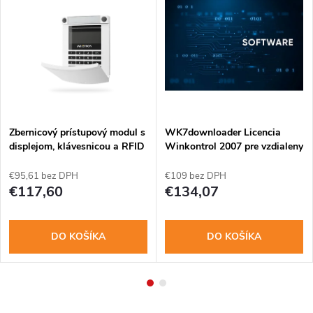
Zbernicový prístupový modul s
WK7downloader Licencia
displejom, klávesnicou a RFID
Winkontrol 2007 pre vzdialeny
čítačkou
prenos dat
€95,61 bez DPH
€109 bez DPH
€117,60
€134,07
DO KOŠÍKA
DO KOŠÍKA