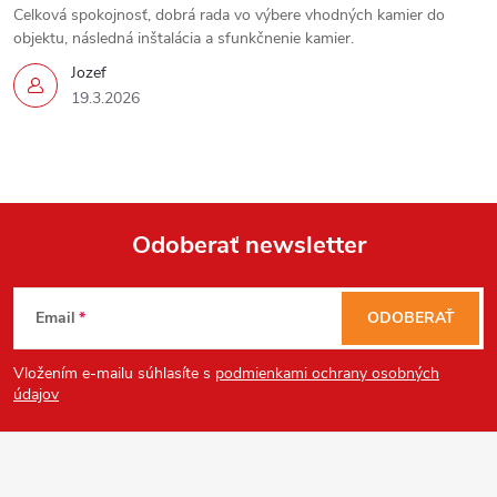
Celková spokojnosť, dobrá rada vo výbere vhodných kamier do
objektu, následná inštalácia a sfunkčnenie kamier.
Jozef
19.3.2026
Send
Powered by chaterimo
Odoberať newsletter
Z
Email
ODOBERAŤ
á
Vložením e-mailu súhlasíte s
podmienkami ochrany osobných
p
údajov
ä