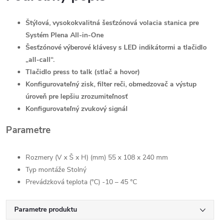
Štýlová, vysokokvalitná šesťzónová volacia stanica pre
Systém Plena All-in-One
Šesťzónové výberové klávesy s LED indikátormi a tlačidlo
„all-call“.
Tlačidlo press to talk (stlač a hovor)
Konfigurovateľný zisk, filter reči, obmedzovač a výstup
úroveň pre lepšiu zrozumiteľnosť
Konfigurovateľný zvukový signál
Parametre
Rozmery (V x Š x H) (mm) 55 x 108 x 240 mm
Typ montáže Stolný
Prevádzková teplota (°C) -10 – 45 °C
Parametre produktu