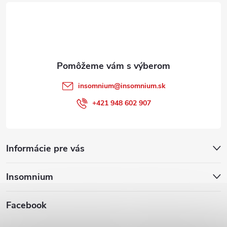
t
i
e
insomnium
@
insomnium.sk
+421 948 602 907
Informácie pre vás
Insomnium
Facebook