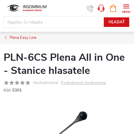
Prejsť
NÁKUPN
www.insomnium.sk - Chat
KOŠÍK
na
obsah
HĽADAŤ
Plena Easy Line
PLN-6CS Plena All in One
- Stanice hlasatele
Podrobnosti hodnotenia
Neohodnotené
Kód:
5301