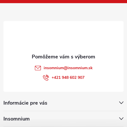
ä
t
i
e
insomnium
@
insomnium.sk
+421 948 602 907
Informácie pre vás
Insomnium