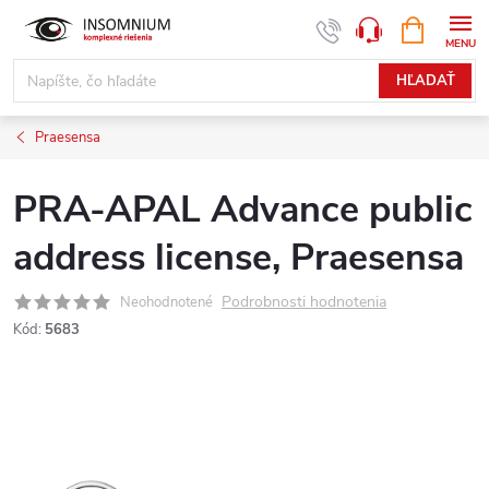
Prejsť
NÁKUPN
www.insomnium.sk - Chat
KOŠÍK
na
obsah
HĽADAŤ
Praesensa
PRA-APAL Advance public
address license, Praesensa
Podrobnosti hodnotenia
Neohodnotené
Kód:
5683