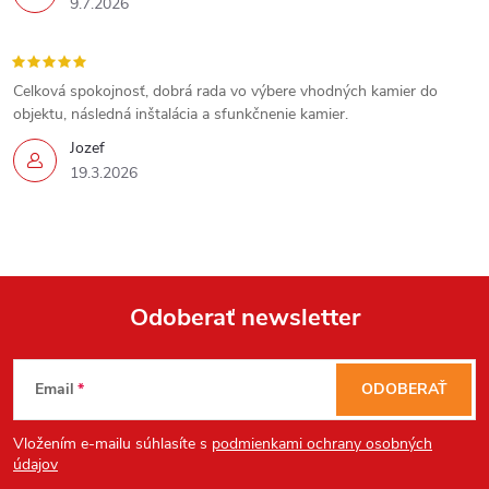
9.7.2026
Send
Celková spokojnosť, dobrá rada vo výbere vhodných kamier do
objektu, následná inštalácia a sfunkčnenie kamier.
Powered by chaterimo
Jozef
19.3.2026
Odoberať newsletter
Z
Email
ODOBERAŤ
á
Vložením e-mailu súhlasíte s
podmienkami ochrany osobných
p
údajov