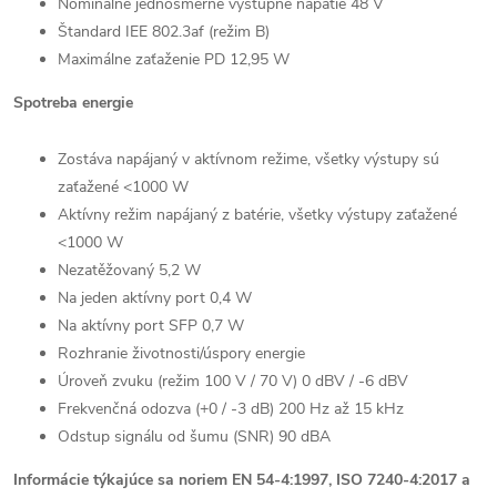
Nominálne jednosmerné výstupné napätie 48 V
Štandard IEE 802.3af (režim B)
Maximálne zaťaženie PD 12,95 W
Spotreba energie
Zostáva napájaný v aktívnom režime, všetky výstupy sú
zaťažené <1000 W
Aktívny režim napájaný z batérie, všetky výstupy zaťažené
<1000 W
Nezatěžovaný 5,2 W
Na jeden aktívny port 0,4 W
Na aktívny port SFP 0,7 W
Rozhranie životnosti/úspory energie
Úroveň zvuku (režim 100 V / 70 V) 0 dBV / -6 dBV
Frekvenčná odozva (+0 / -3 dB) 200 Hz až 15 kHz
Odstup signálu od šumu (SNR) 90 dBA
Informácie týkajúce sa noriem EN 54-4:1997, ISO 7240-4:2017 a