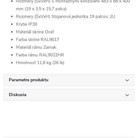
Rozmery (ŠxVxH) S montážnymi konzolami 483 x 88 x 400
mm (19 x 3,5 x 15,7 palca)
Rozmery (ŠxVxH) Stojanová jednotka 19 palcov, 2U
Krytie IP30
Materiál skrine Oceľ
Farba skrine RAL9017
Materiál rámu Zamak
Farba rámu RAL9022HR
Hmotnosť 11,8 kg (26 lb)
Parametre produktu
Diskusia