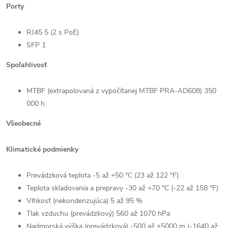
Porty
RJ45 5 (2 s PoE)
SFP 1
Spoľahlivosť
MTBF (extrapolovaná z vypočítanej MTBF PRA-AD608) 350
000 h
Všeobecné
Klimatické podmienky
Prevádzková teplota -5 až +50 °C (23 až 122 °F)
Teplota skladovania a prepravy -30 až +70 °C (-22 až 158 °F)
Vlhkosť (nekondenzujúca) 5 až 95 %
Tlak vzduchu (prevádzkový) 560 až 1070 hPa
Nadmorská výška (prevádzková) -500 až +5000 m (-1640 až