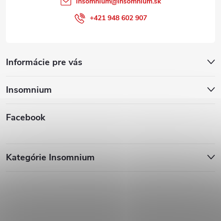
insomnium
@
insomnium.sk
+421 948 602 907
Informácie pre vás
Insomnium
Facebook
Kategórie Insomnium