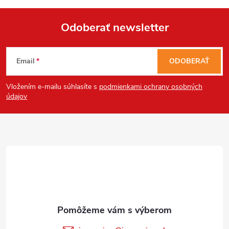
Odoberať newsletter
Z
Email
ODOBERAŤ
á
Vložením e-mailu súhlasíte s
podmienkami ochrany osobných
p
údajov
ä
t
i
e