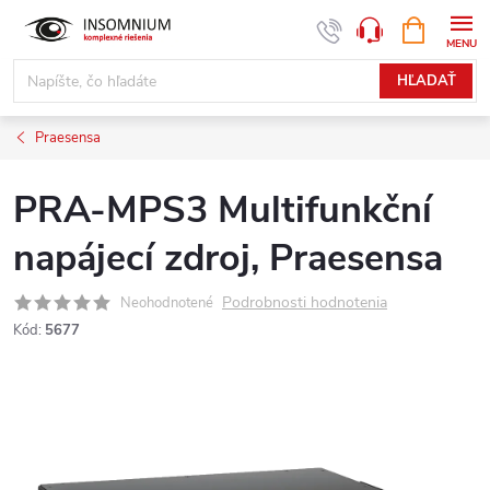
Prejsť
NÁKUPN
www.insomnium.sk - Chat
KOŠÍK
na
obsah
HĽADAŤ
Praesensa
PRA-MPS3 Multifunkční
napájecí zdroj, Praesensa
Podrobnosti hodnotenia
Neohodnotené
Kód:
5677