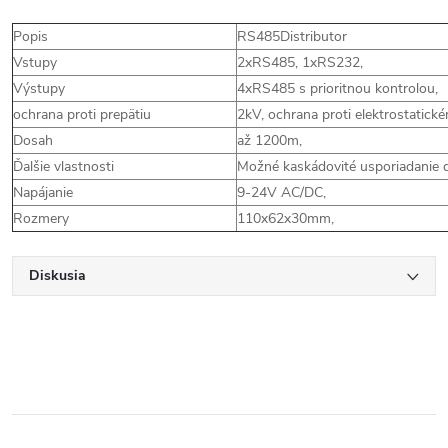
Popis
RS485Distributor
Vstupy
2xRS485, 1xRS232,
Výstupy
4xRS485 s prioritnou kontrolou,
ochrana proti prepätiu
2kV, ochrana proti elektrostatick
Dosah
až 1200m,
Ďalšie vlastnosti
Možné kaskádovité usporiadanie 
Napájanie
9-24V AC/DC,
Rozmery
110x62x30mm,
Diskusia