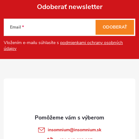
Odoberať newsletter
Send
Z
Powered by chaterimo
Email
ODOBERAŤ
á
Vložením e-mailu súhlasíte s
podmienkami ochrany osobných
p
údajov
ä
t
i
e
insomnium
@
insomnium.sk