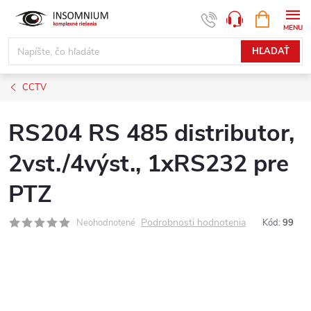
Prejsť
NÁKUPN
www.insomnium.sk - Chat
KOŠÍK
na
obsah
HĽADAŤ
CCTV
RS204 RS 485 distributor,
2vst./4výst., 1xRS232 pre
PTZ
Podrobnosti hodnotenia
Neohodnotené
Kód:
99