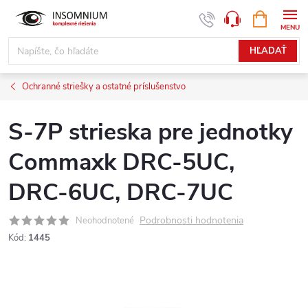
Prejsť
NÁKUPN
www.insomnium.sk - Chat
KOŠÍK
na
obsah
HĽADAŤ
Ochranné striešky a ostatné príslušenstvo
S-7P strieska pre jednotky
Commaxk DRC-5UC,
DRC-6UC, DRC-7UC
Podrobnosti hodnotenia
Neohodnotené
Kód:
1445