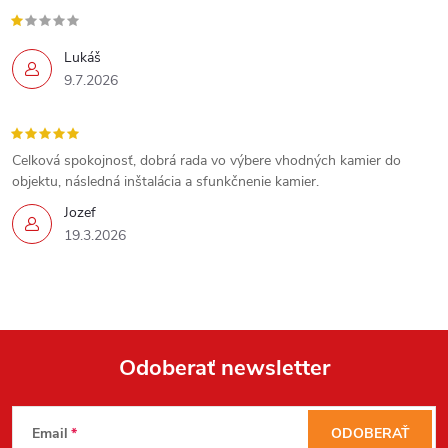
Lukáš
9.7.2026
Celková spokojnosť, dobrá rada vo výbere vhodných kamier do
objektu, následná inštalácia a sfunkčnenie kamier.
Jozef
19.3.2026
Odoberať newsletter
Z
Send
Email
ODOBERAŤ