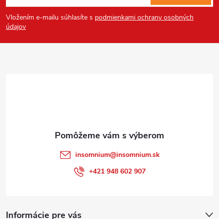
á
Powered by chaterimo
Vložením e-mailu súhlasíte s
podmienkami ochrany osobných
p
údajov
ä
t
i
e
insomnium
@
insomnium.sk
+421 948 602 907
Informácie pre vás