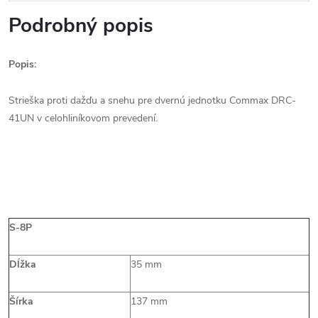
Podrobný popis
Popis:
Strieška proti dažďu a snehu pre dvernú jednotku Commax DRC-
41UN v celohliníkovom prevedení.
S-8P
Dĺžka
35 mm
Šírka
137 mm