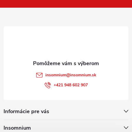
p
ä
t
i
e
insomnium
@
insomnium.sk
+421 948 602 907
Informácie pre vás
Insomnium