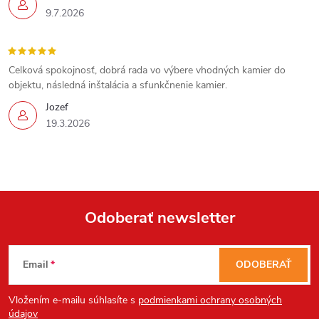
9.7.2026
Celková spokojnosť, dobrá rada vo výbere vhodných kamier do
objektu, následná inštalácia a sfunkčnenie kamier.
Jozef
19.3.2026
Send
Powered by chaterimo
Odoberať newsletter
Z
Email
ODOBERAŤ
á
Vložením e-mailu súhlasíte s
podmienkami ochrany osobných
údajov