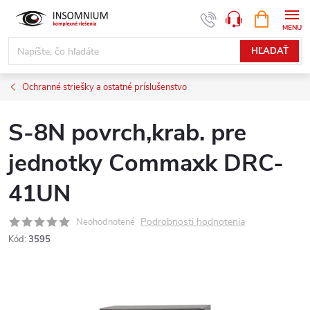
Prejsť
NÁKUPN
www.insomnium.sk - Chat
KOŠÍK
na
obsah
HĽADAŤ
Ochranné striešky a ostatné príslušenstvo
S-8N povrch,krab. pre
jednotky Commaxk DRC-
41UN
Podrobnosti hodnotenia
Neohodnotené
Kód:
3595