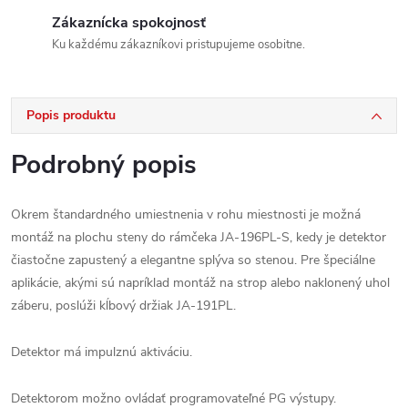
Zákaznícka spokojnosť
Ku každému zákazníkovi pristupujeme osobitne.
Popis produktu
Podrobný popis
Okrem štandardného umiestnenia v rohu miestnosti je možná
montáž na plochu steny do rámčeka JA-196PL-S, kedy je detektor
čiastočne zapustený a elegantne splýva so stenou. Pre špeciálne
aplikácie, akými sú napríklad montáž na strop alebo naklonený uhol
záberu, poslúži kĺbový držiak JA-191PL.
Detektor má impulznú aktiváciu.
Detektorom možno ovládať programovateľné PG výstupy.