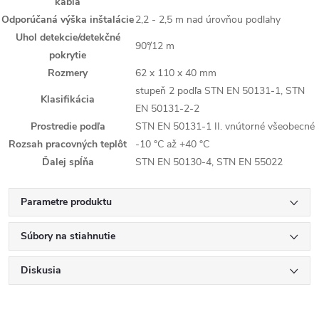
kábla
Odporúčaná výška inštalácie
2,2 - 2,5 m nad úrovňou podlahy
Uhol detekcie/detekčné
90°/12 m
pokrytie
Rozmery
62 x 110 x 40 mm
stupeň 2 podľa STN EN 50131-1, STN
Klasifikácia
EN 50131-2-2
Prostredie podľa
STN EN 50131-1 II. vnútorné všeobecné
Rozsah pracovných teplôt
-10 °C až +40 °C
Ďalej spĺňa
STN EN 50130-4, STN EN 55022
Parametre produktu
Súbory na stiahnutie
Diskusia