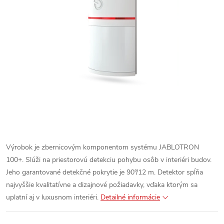
Výrobok je zbernicovým komponentom systému JABLOTRON
100+. Slúži na priestorovú detekciu pohybu osôb v interiéri budov.
Jeho garantované detekčné pokrytie je 90°/12 m. Detektor spĺňa
najvyššie kvalitatívne a dizajnové požiadavky, vďaka ktorým sa
uplatní aj v luxusnom interiéri.
Detailné informácie