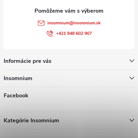
e
insomnium
@
insomnium.sk
+421 948 602 907
Informácie pre vás
Insomnium
Facebook
Kategórie Insomnium