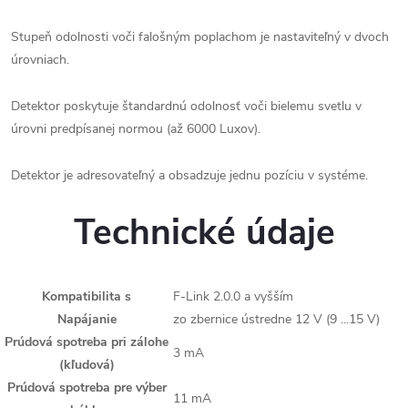
Stupeň odolnosti voči falošným poplachom je nastaviteľný v dvoch
úrovniach.
Detektor poskytuje štandardnú odolnosť voči bielemu svetlu v
úrovni predpísanej normou (až 6000 Luxov).
Detektor je adresovateľný a obsadzuje jednu pozíciu v systéme.
Technické údaje
Kompatibilita s
F-Link 2.0.0 a vyšším
Napájanie
zo zbernice ústredne 12 V (9 ...15 V)
Prúdová spotreba pri zálohe
3 mA
(kľudová)
Prúdová spotreba pre výber
11 mA