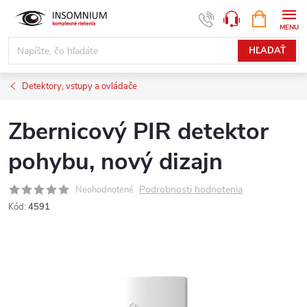
Prejsť
NÁKUPN
www.insomnium.sk - Chat
KOŠÍK
na
obsah
HĽADAŤ
Detektory, vstupy a ovládače
Zbernicový PIR detektor
pohybu, nový dizajn
Podrobnosti hodnotenia
Neohodnotené
Kód:
4591