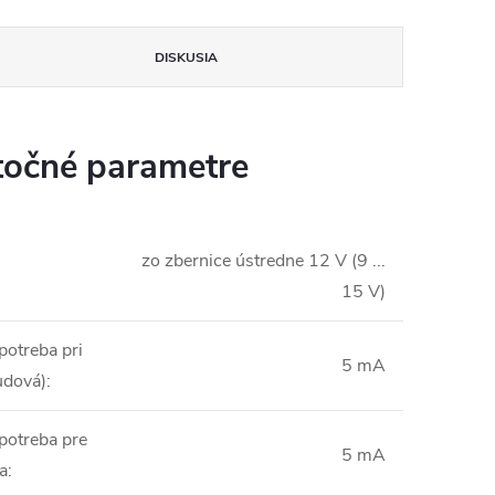
DISKUSIA
očné parametre
insomnium.sk - Chat
zo zbernice ústredne 12 V (9 ...
:
15 V)
potreba pri
5 mA
udová)
:
potreba pre
5 mA
a
: