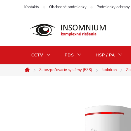
Prejsť
Kontakty
Obchodné podmienky
Podmienky ochrany 
na
obsah
CCTV
PDS
HSP / PA
Zabezpečovacie systémy (EZS)
Jablotron
Zb
Domov