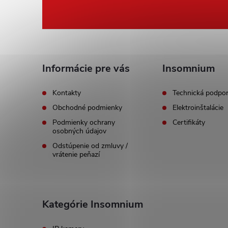
á
p
ä
Informácie pre vás
Insomnium
t
Kontakty
Technická podpo
Obchodné podmienky
Elektroinštalácie
i
Podmienky ochrany
Certifikáty
osobných údajov
e
Odstúpenie od zmluvy /
vrátenie peňazí
Kategórie Insomnium