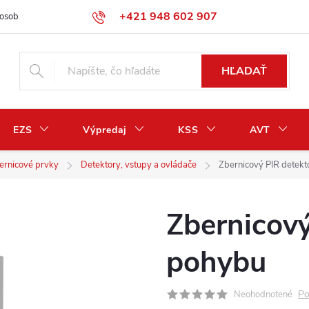
+421 948 602 907
osobných údajov
Odstúpenie od zmluvy / vrátenie peňazí
HĽADAŤ
EZS
Výpredaj
KSS
AVT
ernicové prvky
Detektory, vstupy a ovládače
Zbernicový PIR detekt
Zbernicový
pohybu
Po
Neohodnotené