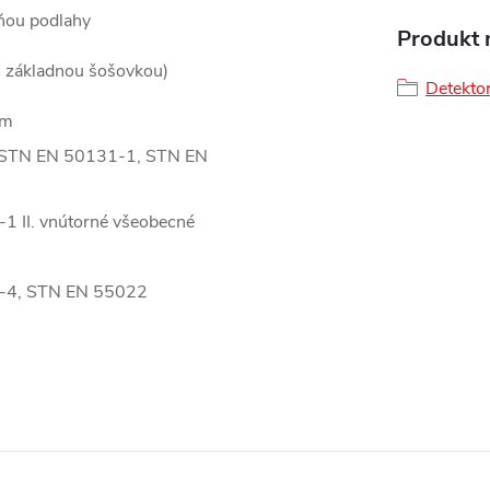
ňou podlahy
Produkt n
o základnou šošovkou)
Detektor
mm
a STN EN 50131-1, STN EN
 II. vnútorné všeobecné
-4, STN EN 55022