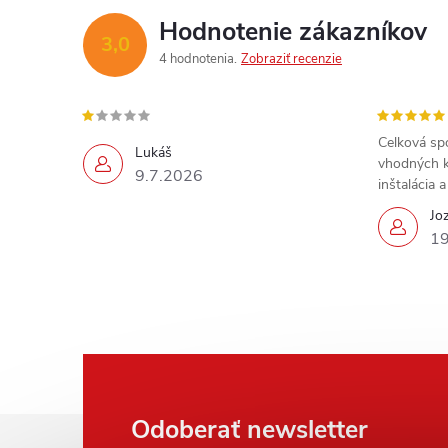
Hodnotenie zákazníkov
3,0
4 hodnotenia
Zobraziť recenzie
Celková sp
Lukáš
vhodných k
9.7.2026
inštalácia 
Jo
19
Z
Odoberať newsletter