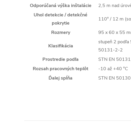
Odporúčaná výška inštalácie
2,5 m nad úrov
Uhol detekcie / detekčné
110° / 12 m (s
pokrytie
Rozmery
95 x 60 x 55 
stupeň 2 podľ
Klasifikácia
50131-2-2
Prostredie podľa
STN EN 50131-1
Rozsah pracovných teplôt
-10 až +40 °C
Ďalej spĺňa
STN EN 50130