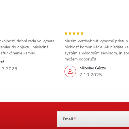
okojnosť, dobrá rada vo výbere
Musim vyzdvyhnúť výborný prístup
amier do objektu, následná
rýchlosť komunikácie. Ak hľadáte k
a sfunkčnenie kamier.
systém s výborným servisom, In s
môžem odporučiť
zef
Miloslav Géczy
.3.2026
7.10.2025
Email