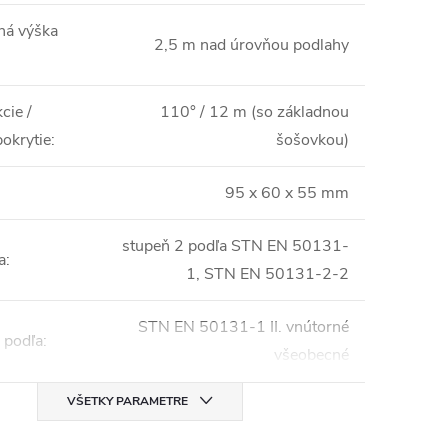
ná výška
2,5 m nad úrovňou podlahy
cie /
110° / 12 m (so základnou
okrytie
:
šošovkou)
95 x 60 x 55 mm
stupeň 2 podľa STN EN 50131-
a
:
1, STN EN 50131-2-2
STN EN 50131-1 II. vnútorné
 podľa
:
všeobecné
VŠETKY PARAMETRE