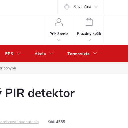
Slovenčina
NÁKUPNÝ
KOŠÍK
Prázdny košík
Prihlásenie
EPS
Akcia
Termovízia
Predaj 
or pohybu
 PIR detektor
drobnosti hodnotenia
Kód:
4585