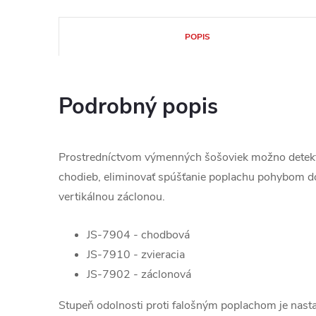
POPIS
Podrobný popis
Prostredníctvom výmenných šošoviek možno detekt
chodieb, eliminovať spúšťanie poplachu pohybom do
vertikálnou záclonou.
JS-7904 - chodbová
JS-7910 - zvieracia
JS-7902 - záclonová
Stupeň odolnosti proti falošným poplachom je nasta