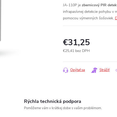
JA-110P je
zbernicový PIR detek
infrapasívnej detekcie pohybu v m
pomocou výmenných šošoviek.
D
€31,25
€25,41 bez DPH
Jednotková
cena:
Opýtať sa
Strážiť
Rýchla technická podpora
Pomôžeme vám v krátkej dobe s vašim problémom.