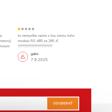
 a
to nemyslite vazne s tou cenou toho
amerový
modulu RS-485 za 285.-€
omnium
???????????????????????
gabo
7.9.2025
ODOBERAŤ