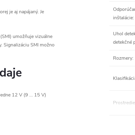
Odporúča
ej je aj napájaný. Je
inštalácie
:
Uhol detek
(SMI) umožňuje vizuálne
detekčné p
y. Signalizáciu SMI možno
Rozmery
:
daje
Klasifikáci
edne 12 V (9 ... 15 V)
Prostredie