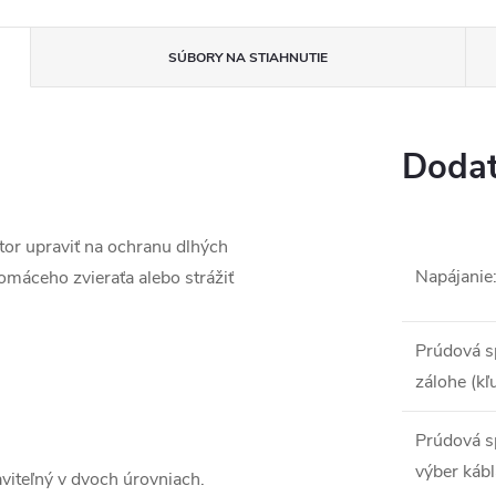
SÚBORY NA STIAHNUTIE
Dodat
www.
or upraviť na ochranu dlhých
Napájanie
máceho zvieraťa alebo strážiť
Prúdová s
zálohe (kľ
Prúdová s
výber kábl
viteľný v dvoch úrovniach.