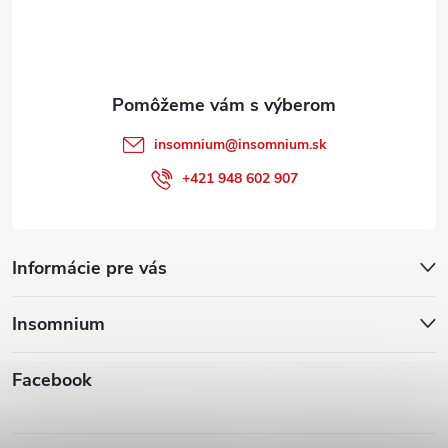
i
e
insomnium
@
insomnium.sk
+421 948 602 907
Informácie pre vás
Insomnium
Facebook