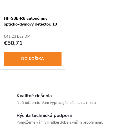
t
o
o
HF-S3E-R8 autonómny
v
opticko-dymový detektor, 10
rokov,interilink
v
€41,23 bez DPH
€50,71
DO KOŠÍKA
O
v
Kvalitné riešenia
Naši odborníci Vám vypracujú riešenia na mieru.
l
Rýchla technická podpora
á
Pomôžeme vám v krátkej dobe s vašim problémom.