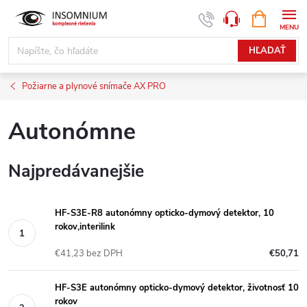
Prejsť
NÁKUPN
www.insomnium.sk - Chat
KOŠÍK
na
obsah
HĽADAŤ
Požiarne a plynové snímače AX PRO
Autonómne
Najpredávanejšie
HF-S3E-R8 autonómny opticko-dymový detektor, 10
rokov,interilink
€41,23 bez DPH
€50,71
HF-S3E autonómny opticko-dymový detektor, životnosť 10
rokov