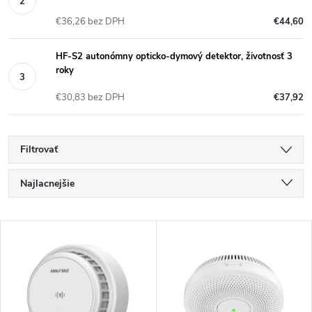
€36,26 bez DPH
€44,60
HF-S2 autonómny opticko-dymový detektor, životnosť 3
roky
€30,83 bez DPH
€37,92
Filtrovať
R
Najlacnejšie
a
Najdrahšie
V
Najpredávanejšie
d
ý
Abecedne
e
p