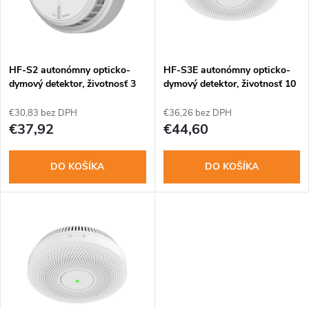
n
i
i
s
e
HF-S2 autonómny opticko-
HF-S3E autonómny opticko-
dymový detektor, životnosť 3
dymový detektor, životnosť 10
p
roky
rokov
p
€30,83 bez DPH
€36,26 bez DPH
r
€37,92
€44,60
r
o
DO KOŠÍKA
DO KOŠÍKA
o
d
d
u
u
k
k
t