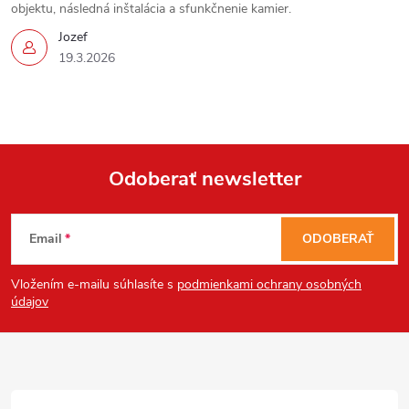
ý
objektu, následná inštalácia a sfunkčnenie kamier.
p
Jozef
19.3.2026
i
s
Send
u
Powered by chaterimo
Odoberať newsletter
Z
Email
ODOBERAŤ
á
Vložením e-mailu súhlasíte s
podmienkami ochrany osobných
p
údajov
ä
t