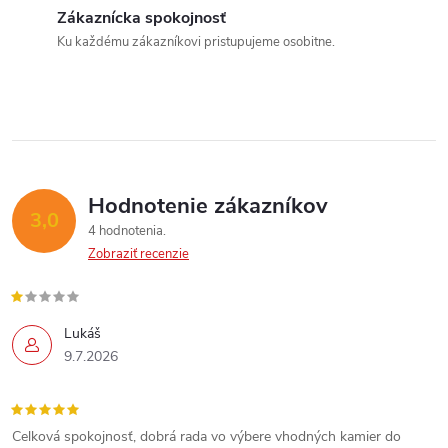
d
Zákaznícka spokojnosť
a
Ku každému zákazníkovi pristupujeme osobitne.
c
i
e
p
Hodnotenie zákazníkov
3,0
4 hodnotenia
r
Zobraziť recenzie
v
k
Lukáš
9.7.2026
y
v
Celková spokojnosť, dobrá rada vo výbere vhodných kamier do