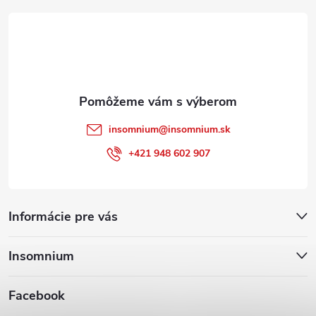
t
i
e
insomnium
@
insomnium.sk
+421 948 602 907
Informácie pre vás
Insomnium
Facebook