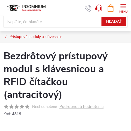
Prejsť
NÁKUPN
www.insomnium.sk - Chat
KOŠÍK
na
obsah
HĽADAŤ
Prístupové moduly a klávesnice
Bezdrôtový prístupový
modul s klávesnicou a
RFID čítačkou
(antracitový)
Podrobnosti hodnotenia
Neohodnotené
Kód:
4819