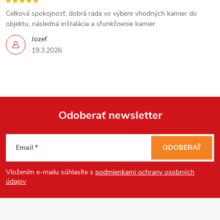
Celková spokojnosť, dobrá rada vo výbere vhodných kamier do
objektu, následná inštalácia a sfunkčnenie kamier.
Jozef
19.3.2026
Odoberať newsletter
Z
Email
ODOBERAŤ
á
Vložením e-mailu súhlasíte s
podmienkami ochrany osobných
p
údajov
ä