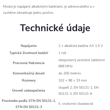
Modul je napájaný alkalickými batériami, je adresovateľný a v
systéme obsadzuje jednu pozíciu.
Technické údaje
Napájanie
2 × alkalická batéria AA 1,5 V
Typická životnosť batérií
1 rok
obojsmerný protokol Jablotron
Pracovná frekvencia
868 MHz
Komunikačný dosah
do 200 metrov
Rozmery
102 × 98 × 33 mm
stupeň 2, EN 50131-1, EN
Úroveň zabezpečenia
50131-3, EN 50131-6
Prostredie podľa STN EN 50131-1,
II, vnútorné všeobecné
STN EN 50131-3