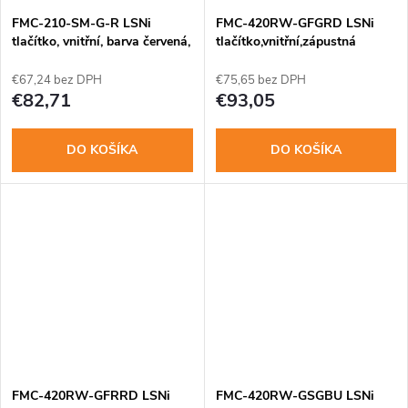
FMC-210-SM-G-R LSNi
FMC-420RW-GFGRD LSNi
tlačítko, vnitřní, barva červená,
tlačítko,vnitřní,zápustná
jednočinný
montáž, červ.sklo
€67,24 bez DPH
€75,65 bez DPH
€82,71
€93,05
DO KOŠÍKA
DO KOŠÍKA
FMC-420RW-GFRRD LSNi
FMC-420RW-GSGBU LSNi