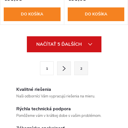
DO KOŠÍKA
DO KOŠÍKA
O
NAČÍTAŤ 5 ĎALŠÍCH
v
l
S
1
2
t
á
r
d
á
Kvalitné riešenia
a
n
Naši odborníci Vám vypracujú riešenia na mieru.
k
c
Rýchla technická podpora
o
Pomôžeme vám v krátkej dobe s vašim problémom.
i
v