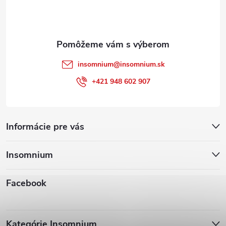
i
e
insomnium
@
insomnium.sk
+421 948 602 907
Informácie pre vás
Insomnium
Facebook
Kategórie Insomnium