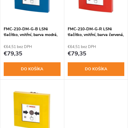
n
i
i
s
e
FMC-210-DM-G-B LSNi
FMC-210-DM-G-R LSNi
tlačítko, vnitřní, barva modrá,
tlačítko, vnitřní, barva červená,
p
dvoučinný
dvoučinný
p
€64,51 bez DPH
€64,51 bez DPH
r
€79,35
€79,35
r
o
DO KOŠÍKA
DO KOŠÍKA
o
d
d
u
u
k
k
t