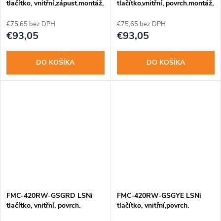
tlačítko, vnitřní,zápust.montáž,
tlačítko,vnitřní, povrch.montáž,
červ.reset
modre sklo
€75,65 bez DPH
€75,65 bez DPH
€93,05
€93,05
DO KOŠÍKA
DO KOŠÍKA
FMC-420RW-GSGRD LSNi
FMC-420RW-GSGYE LSNi
tlačítko, vnitřní, povrch.
tlačítko, vnitřní,povrch.
montáž, červená
montáž, žlté sklo