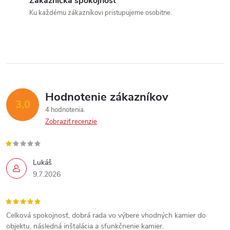
a
Zákaznícka spokojnosť
e
Ku každému zákazníkovi pristupujeme osobitne.
n
p
Send
i
e
r
Powered by chaterimo
v
k
Hodnotenie zákazníkov
3,0
y
4 hodnotenia
Zobraziť recenzie
v
ý
Lukáš
p
9.7.2026
i
s
Celková spokojnosť, dobrá rada vo výbere vhodných kamier do
objektu, následná inštalácia a sfunkčnenie kamier.