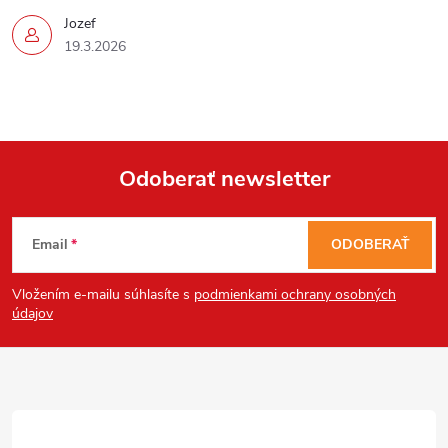
u
Jozef
19.3.2026
Odoberať newsletter
Z
Email
ODOBERAŤ
á
Vložením e-mailu súhlasíte s
podmienkami ochrany osobných
p
údajov
ä
t