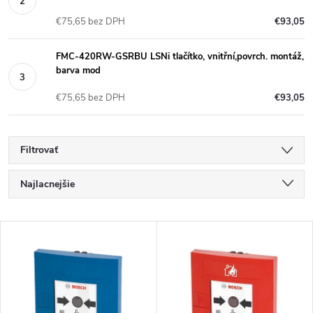
€75,65 bez DPH
€93,05
FMC-420RW-GSRBU LSNi tlačítko, vnitřní,povrch. montáž,
barva mod
€75,65 bez DPH
€93,05
Filtrovať
R
Najlacnejšie
a
Najdrahšie
V
Najpredávanejšie
d
ý
Abecedne
e
p