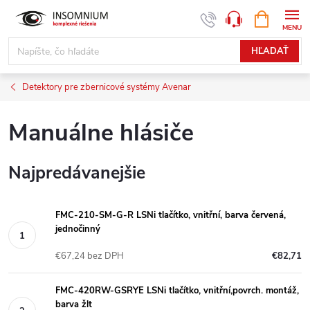
Prejsť
NÁKUPN
www.insomnium.sk - Chat
KOŠÍK
na
obsah
HĽADAŤ
Detektory pre zbernicové systémy Avenar
Manuálne hlásiče
Najpredávanejšie
FMC-210-SM-G-R LSNi tlačítko, vnitřní, barva červená,
jednočinný
€67,24 bez DPH
€82,71
FMC-420RW-GSRYE LSNi tlačítko, vnitřní,povrch. montáž,
barva žlt