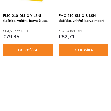
t
o
o
FMC-210-DM-G-Y LSNi
FMC-210-SM-G-B LSNi
v
tlačítko, vnitřní, barva žlutá,
tlačítko, vnitřní, barva modrá,
dvoučinný
jednočinný
v
€64,51 bez DPH
€67,24 bez DPH
€79,35
€82,71
DO KOŠÍKA
DO KOŠÍKA