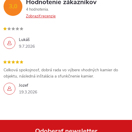
p
Hodnotenie zákazníkov
3,0
4 hodnotenia
r
Zobraziť recenzie
v
k
Lukáš
9.7.2026
y
v
Celková spokojnosť, dobrá rada vo výbere vhodných kamier do
ý
objektu, následná inštalácia a sfunkčnenie kamier.
p
Jozef
19.3.2026
i
s
u
Odoberať newsletter