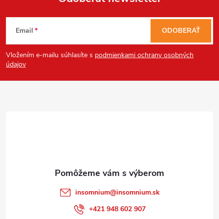
Z
Email
ODOBERAŤ
á
Vložením e-mailu súhlasíte s
podmienkami ochrany osobných
p
údajov
Send
ä
Powered by chaterimo
t
i
e
insomnium
@
insomnium.sk
+421 948 602 907