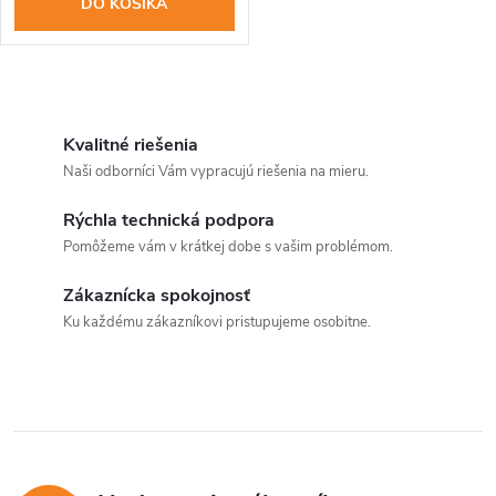
o
DO KOŠÍKA
o
d
d
u
O
u
v
Kvalitné riešenia
k
Naši odborníci Vám vypracujú riešenia na mieru.
k
l
t
Rýchla technická podpora
á
t
Pomôžeme vám v krátkej dobe s vašim problémom.
o
d
o
Zákaznícka spokojnosť
v
a
Ku každému zákazníkovi pristupujeme osobitne.
v
c
i
e