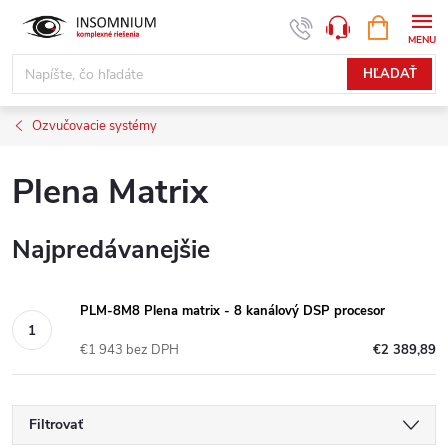
Prejsť
NÁKUPN
www.insomnium.sk - Chat
KOŠÍK
na
obsah
HĽADAŤ
Ozvučovacie systémy
Plena Matrix
Najpredávanejšie
PLM-8M8 Plena matrix - 8 kanálový DSP procesor
€1 943 bez DPH
€2 389,89
Filtrovať