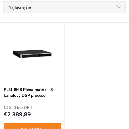
R
Najlacnejšie
a
Najdrahšie
V
Najpredávanejšie
d
ý
Abecedne
e
p
n
i
i
s
e
PLM-8M8 Plena matrix - 8
kanálový DSP procesor
p
p
€1 943 bez DPH
r
€2 389,89
r