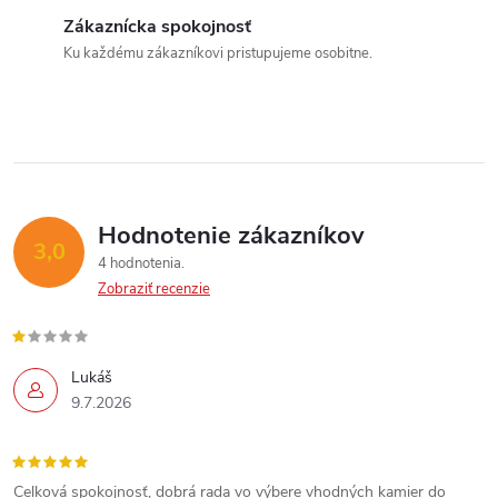
d
Zákaznícka spokojnosť
a
Ku každému zákazníkovi pristupujeme osobitne.
c
i
e
p
Hodnotenie zákazníkov
3,0
4 hodnotenia
r
Zobraziť recenzie
v
k
Lukáš
9.7.2026
y
v
Celková spokojnosť, dobrá rada vo výbere vhodných kamier do