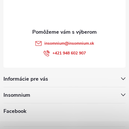
i
e
insomnium
@
insomnium.sk
+421 948 602 907
Informácie pre vás
Insomnium
Facebook