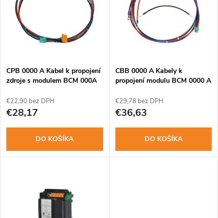
e
p
n
i
i
s
e
CPB 0000 A Kabel k propojení
CBB 0000 A Kabely k
zdroje s modulem BCM 000A
propojení modulu BCM 0000 A
p
-150cm
a dalších bater.
p
€22,90 bez DPH
€29,78 bez DPH
r
€28,17
€36,63
r
o
DO KOŠÍKA
DO KOŠÍKA
o
d
d
u
u
k