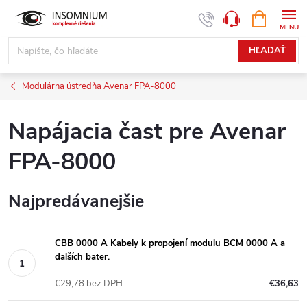
Prejsť
NÁKUPN
www.insomnium.sk - Chat
KOŠÍK
na
obsah
HĽADAŤ
Modulárna ústredňa Avenar FPA-8000
Napájacia čast pre Avenar
FPA-8000
Najpredávanejšie
CBB 0000 A Kabely k propojení modulu BCM 0000 A a
dalších bater.
€29,78 bez DPH
€36,63