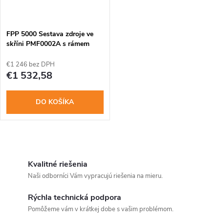
FPP 5000 Sestava zdroje ve
skříni PMF0002A s rámem
FMH0000A...
€1 246 bez DPH
€1 532,58
DO KOŠÍKA
O
v
Kvalitné riešenia
Naši odborníci Vám vypracujú riešenia na mieru.
l
Rýchla technická podpora
á
Pomôžeme vám v krátkej dobe s vašim problémom.