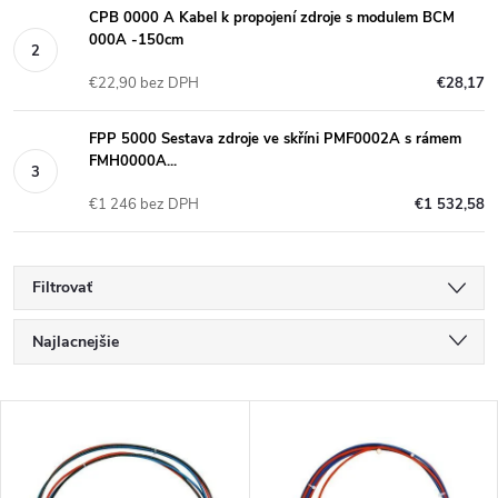
CPB 0000 A Kabel k propojení zdroje s modulem BCM
000A -150cm
€22,90 bez DPH
€28,17
FPP 5000 Sestava zdroje ve skříni PMF0002A s rámem
FMH0000A...
€1 246 bez DPH
€1 532,58
Filtrovať
R
Najlacnejšie
a
Najdrahšie
V
Najpredávanejšie
d
ý
Abecedne