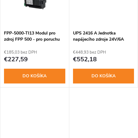
k
t
t
o
o
FPP-5000-TI13 Modul pro
UPS 2416 A Jednotka
v
zdroj FPP 500 - pro poruchu
napájecího zdroje 24V/6A
bater.a síte
(100-240Vst.)
v
€185,03 bez DPH
€448,93 bez DPH
€227,59
€552,18
DO KOŠÍKA
DO KOŠÍKA