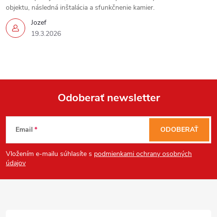
ý
objektu, následná inštalácia a sfunkčnenie kamier.
Send
p
Jozef
Powered by chaterimo
19.3.2026
i
s
u
Odoberať newsletter
Z
Email
ODOBERAŤ
á
Vložením e-mailu súhlasíte s
podmienkami ochrany osobných
p
údajov
ä
t