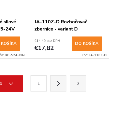
 silové
JA-110Z-D Rozbočovač
a 5-24V
zbernice - variant D
(viacpozičný)
€14,49 bez DPH
 KOŠÍKA
DO KOŠÍKA
€17,82
ód:
RB-524-DIN
Kód:
JA-110Z-D
S
 4
1
2
t
r
á
n
k