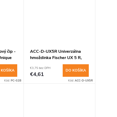
insomnium.sk - Chat
vý čip -
ACC-D-UX5R Univerzálna
Unique
hmoždinka Fischer UX 5 R,
5x30mm, 100ks
€3,75 bez DPH
 KOŠÍKA
DO KOŠÍKA
€4,61
Kód:
PC-02B
Kód:
ACC-D-UX5R