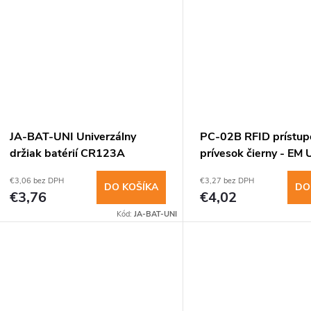
u
www.
k
k
t
t
o
o
v
JA-BAT-UNI Univerzálny
PC-02B RFID prístupo
v
držiak batérií CR123A
prívesok čierny - EM 
125kHz
€3,06 bez DPH
€3,27 bez DPH
DO KOŠÍKA
DO
€3,76
€4,02
Kód:
JA-BAT-UNI