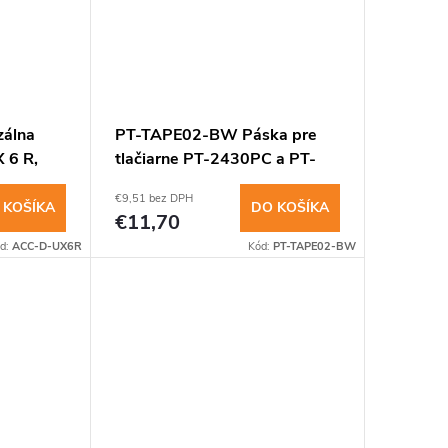
álna
PT-TAPE02-BW Páska pre
 6 R,
tlačiarne PT-2430PC a PT-
P700
€9,51 bez DPH
 KOŠÍKA
DO KOŠÍKA
€11,70
d:
ACC-D-UX6R
Kód:
PT-TAPE02-BW