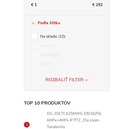
€
1
€
292
Podľa štítku
i
Na sklade
10
Akcia
0
Novinka
0
r
Tip
0
ROZBALIŤ FILTER
TOP 10 PRODUKTOV
DS-2SE7C425MWG-EB/26(F0)
6MPx+4MPx IP PTZ, 25x zoom
TandemVu