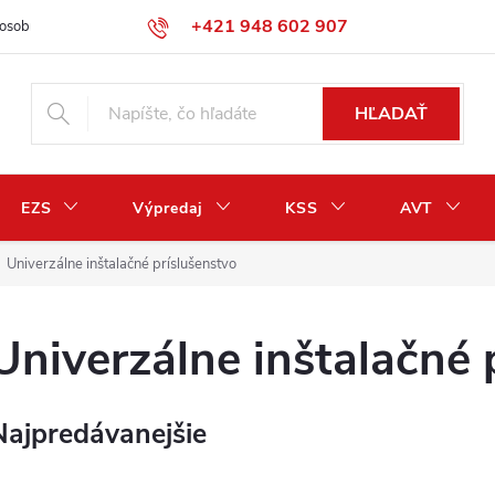
+421 948 602 907
osobných údajov
Odstúpenie od zmluvy / vrátenie peňazí
HĽADAŤ
EZS
Výpredaj
KSS
AVT
Univerzálne inštalačné príslušenstvo
Univerzálne inštalačné 
Najpredávanejšie