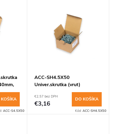
skrutka
ACC-SH4.5X50
x40mm,
Univer.skrutka (vrut)
polguľatá 4,5x40mm, 100ks
€2,57 bez DPH
 KOŠÍKA
DO KOŠÍKA
€3,16
d:
ACC-S4.5X50
Kód:
ACC-SH4.5X50