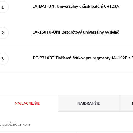
JA-BAT-UNI Univerzálny držiak batérií CR123A
JA-150TX-UNI Bezdrôtový univerzálny vysielač
PT-P710BT Tlačiareň štítkov pre segmenty JA-192E s 
R
NAJLACNEJŠIE
NAJDRAHŠIE
a
6
položiek celkom
d