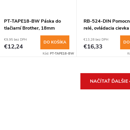
PT-TAPE18-BW Páska do
RB-524-DIN Pomocné
tlačiarní Brother, 18mm
relé, ovládacia cievk
DC
€9,95 bez DPH
€13,28 bez DPH
DO KOŠÍKA
DO
€12,24
€16,33
Kód:
PT-TAPE18-BW
K
O
NAČÍTAŤ ĎALŠIE
v
á
d