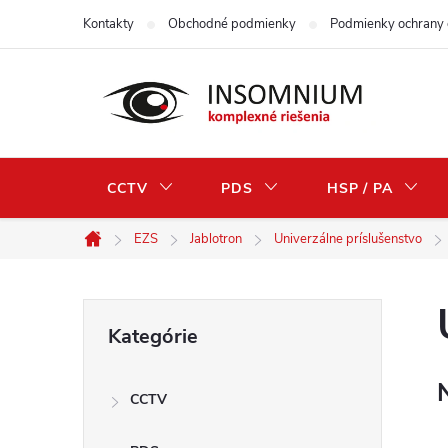
Prejsť
Kontakty
Obchodné podmienky
Podmienky ochrany 
na
obsah
CCTV
PDS
HSP / PA
EZS
Jablotron
Univerzálne príslušenstvo
Domov
B
Preskočiť
Kategórie
kategórie
o
CCTV
č