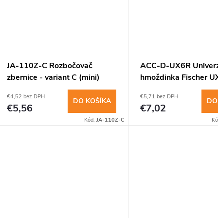
JA-110Z-C Rozbočovač
ACC-D-UX6R Univerz
zbernice - variant C (mini)
hmoždinka Fischer UX
5x30mm, 100ks
€4,52 bez DPH
€5,71 bez DPH
DO KOŠÍKA
DO
€5,56
€7,02
Kód:
JA-110Z-C
Kó