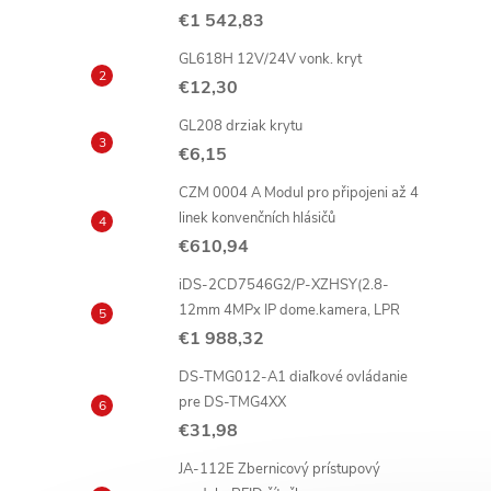
€1 542,83
i
GL618H 12V/24V vonk. kryt
€12,30
GL208 drziak krytu
€6,15
CZM 0004 A Modul pro připojeni až 4
linek konvenčních hlásičů
€610,94
iDS-2CD7546G2/P-XZHSY(2.8-
12mm 4MPx IP dome.kamera, LPR
€1 988,32
DS-TMG012-A1 diaľkové ovládanie
pre DS-TMG4XX
€31,98
JA-112E Zbernicový prístupový