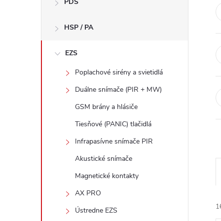
PDS
n
HSP / PA
ý
p
EZS
Poplachové sirény a svietidlá
a
Duálne snímače (PIR + MW)
n
GSM brány a hlásiče
Tiesňové (PANIC) tlačidlá
e
Infrapasívne snímače PIR
l
Akustické snímače
Magnetické kontakty
AX PRO
1
Ústredne EZS