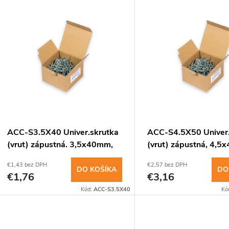
V
e
ý
n
p
e
s
p
p
ACC-S3.5X40 Univer.skrutka
ACC-S4.5X50 Univer.
r
(vrut) zápustná. 3,5x40mm,
(vrut) zápustná, 4,5
r
100ks
100ks
€1,43 bez DPH
€2,57 bez DPH
o
DO KOŠÍKA
DO
€1,76
€3,16
o
Kód:
ACC-S3.5X40
Kó
d
d
u