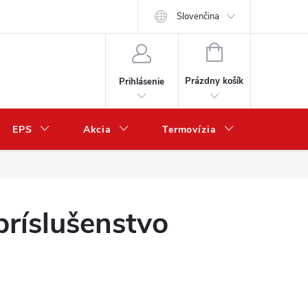
Slovenčina
NÁKUPNÝ
KOŠÍK
Prázdny košík
Prihlásenie
EPS
Akcia
Termovízia
Predaj 
príslušenstvo