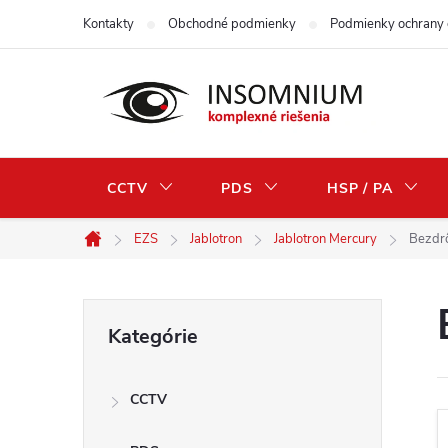
Prejsť
Kontakty
Obchodné podmienky
Podmienky ochrany 
na
obsah
CCTV
PDS
HSP / PA
EZS
Jablotron
Jablotron Mercury
Bezdr
Domov
B
Preskočiť
Kategórie
kategórie
o
CCTV
č