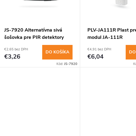
e
www.
s
p
p
JS-7920 Alternatívna sivá
PLV-JA111R Plast pre
r
šošovka pre PIR detektory
modul JA-111R
r
€2,65 bez DPH
€4,91 bez DPH
o
DO KOŠÍKA
DO
€3,26
€6,04
o
Kód:
JS-7920
K
d
d
u
u
k
k
t
t
o