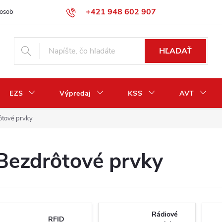
+421 948 602 907
osobných údajov
Odstúpenie od zmluvy / vrátenie peňazí
HĽADAŤ
EZS
Výpredaj
KSS
AVT
ôtové prvky
Bezdrôtové prvky
Rádiové
RFID