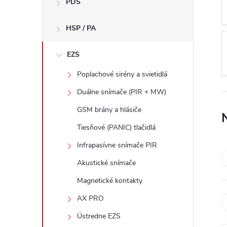
PDS
n
HSP / PA
ý
p
EZS
Poplachové sirény a svietidlá
a
Duálne snímače (PIR + MW)
n
GSM brány a hlásiče
Tiesňové (PANIC) tlačidlá
e
Infrapasívne snímače PIR
l
Akustické snímače
Magnetické kontakty
AX PRO
Ústredne EZS