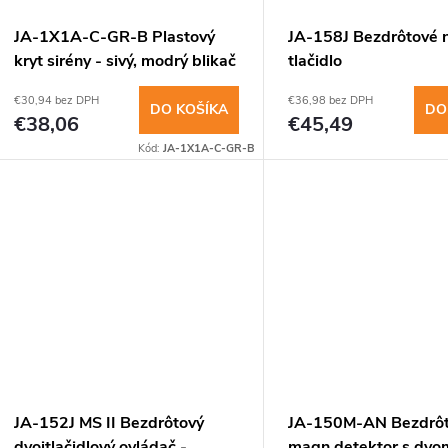
o
v
JA-1X1A-C-GR-B Plastový
JA-158J Bezdrôtové 
v
kryt sirény - sivý, modrý blikač
tlačidlo
€30,94 bez DPH
€36,98 bez DPH
DO KOŠÍKA
DO
€38,06
€45,49
Kód:
JA-1X1A-C-GR-B
JA-152J MS II Bezdrôtový
JA-150M-AN Bezdrôt
dvojtlačidlový ovládač -
magn.detektor s dvo