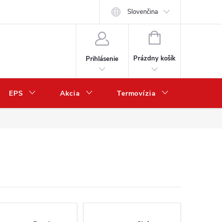
Slovenčina
NÁKUPNÝ
KOŠÍK
Prázdny košík
Prihlásenie
EPS
Akcia
Termovízia
Predaj 