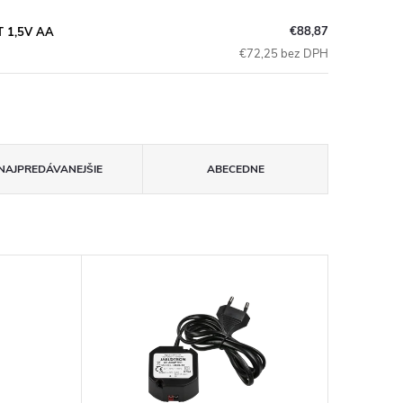
€88,87
AT 1,5V AA
€72,25 bez DPH
NAJPREDÁVANEJŠIE
ABECEDNE