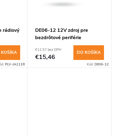
insomnium.sk - Chat
 rádiový
DE06-12 12V zdroj pre
bezdrôtové periférie
€12,57 bez DPH
 KOŠÍKA
DO KOŠÍKA
€15,46
ód:
PLV-JA111R
Kód:
DE06-12