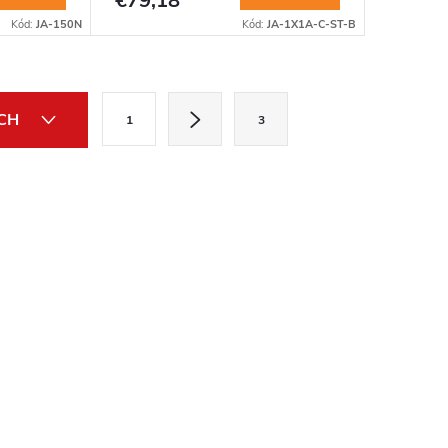
€79,18
Kód:
JA-150N
Kód:
JA-1X1A-C-ST-B
S
ÍCH
1
3
t
r
á
n
k
o
v
a
n
i