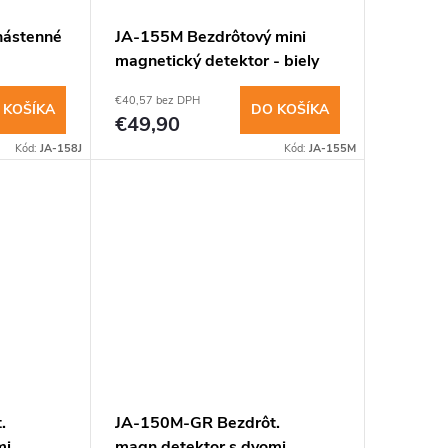
nástenné
JA-155M Bezdrôtový mini
magnetický detektor - biely
€40,57 bez DPH
 KOŠÍKA
DO KOŠÍKA
€49,90
Kód:
JA-158J
Kód:
JA-155M
.
JA-150M-GR Bezdrôt.
mi
magn.detektor s dvomi