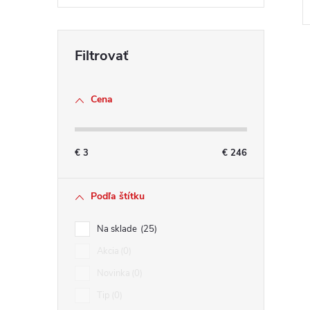
Cena
l
€
3
€
246
Podľa štítku
Na sklade
25
Akcia
0
i
Novinka
0
Tip
0