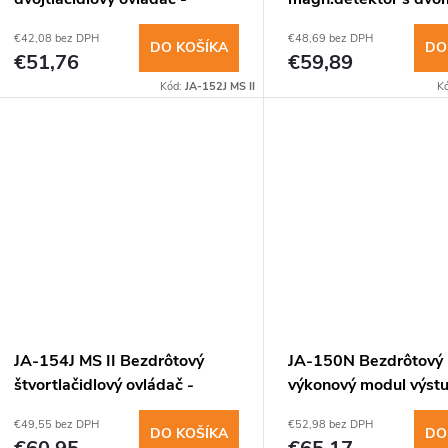
obojsmerný
vstupmi (antracit)
€42,08 bez DPH
€48,69 bez DPH
DO KOŠÍKA
DO
€51,76
€59,89
Kód:
JA-152J MS II
K
JA-154J MS II Bezdrôtový
JA-150N Bezdrôtový
štvortlačidlový ovládač -
výkonový modul výst
obojsmerný
€49,55 bez DPH
€52,98 bez DPH
DO KOŠÍKA
DO