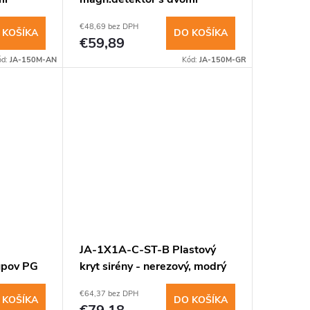
vstupmi (sivý)
€48,69 bez DPH
 KOŠÍKA
DO KOŠÍKA
€59,89
ód:
JA-150M-AN
Kód:
JA-150M-GR
JA-1X1A-C-ST-B Plastový
upov PG
kryt sirény - nerezový, modrý
blikač
€64,37 bez DPH
 KOŠÍKA
DO KOŠÍKA