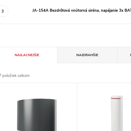
JA-154A Bezdrôtová vnútorná siréna, napájanie 3x B
R
NAJLACNEJŠIE
NAJDRAHŠIE
a
7
položiek celkom
d
V
e
ý
n
p