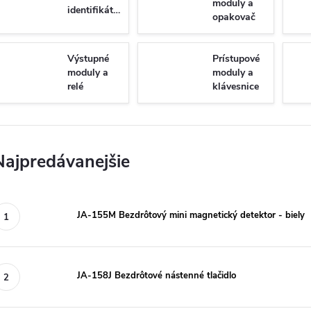
moduly a
identifikátory
opakovač
Výstupné
Prístupové
moduly a
moduly a
relé
klávesnice
Najpredávanejšie
JA-155M Bezdrôtový mini magnetický detektor - biely
JA-158J Bezdrôtové nástenné tlačidlo