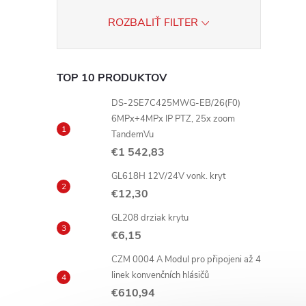
ROZBALIŤ FILTER
r
TOP 10 PRODUKTOV
DS-2SE7C425MWG-EB/26(F0)
6MPx+4MPx IP PTZ, 25x zoom
TandemVu
€1 542,83
GL618H 12V/24V vonk. kryt
€12,30
GL208 drziak krytu
i
€6,15
CZM 0004 A Modul pro připojeni až 4
linek konvenčních hlásičů
€610,94