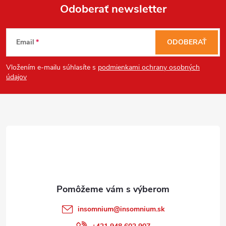
Odoberať newsletter
Z
Email
ODOBERAŤ
á
Vložením e-mailu súhlasíte s
podmienkami ochrany osobných
p
údajov
ä
t
Send
i
Powered by chaterimo
e
insomnium
@
insomnium.sk