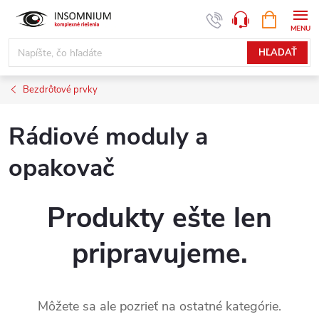
Prejsť
NÁKUPN
www.insomnium.sk - Chat
KOŠÍK
na
obsah
HĽADAŤ
Bezdrôtové prvky
Rádiové moduly a
opakovač
Produkty ešte len
pripravujeme.
Môžete sa ale pozrieť na ostatné kategórie.