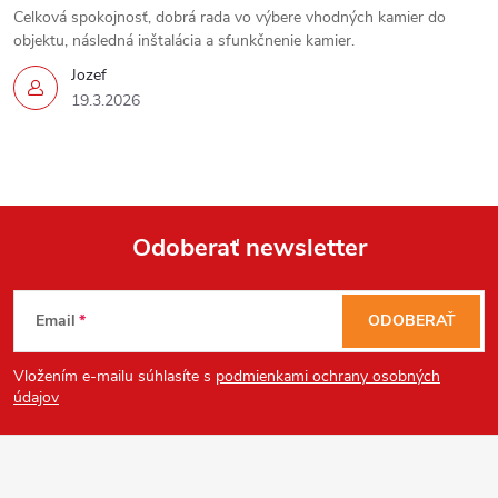
s
Celková spokojnosť, dobrá rada vo výbere vhodných kamier do
objektu, následná inštalácia a sfunkčnenie kamier.
u
Jozef
19.3.2026
Odoberať newsletter
Z
Email
ODOBERAŤ
á
Vložením e-mailu súhlasíte s
podmienkami ochrany osobných
p
údajov
ä