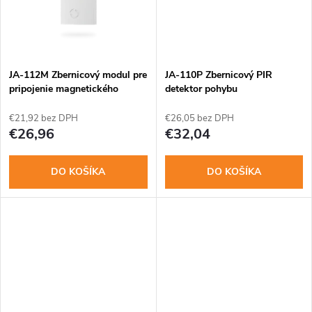
k
t
t
o
o
JA-112M Zbernicový modul pre
JA-110P Zbernicový PIR
v
pripojenie magnetického
detektor pohybu
kontaktu
v
€21,92 bez DPH
€26,05 bez DPH
€26,96
€32,04
DO KOŠÍKA
DO KOŠÍKA