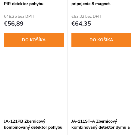
PIR detektor pohybu
pripojenie 8 magnet.
kontaktov
€46,25 bez DPH
€52,32 bez DPH
€56,89
€64,35
DO KOŠÍKA
DO KOŠÍKA
JA-121PB Zbernicový
JA-111ST-A Zbernicový
kombinovaný detektor pohybu
kombinovaný detektor dymu a
a rozbitia skla
teploty