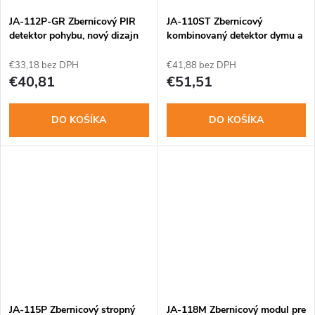
JA-112P-GR Zbernicový PIR
JA-110ST Zbernicový
detektor pohybu, nový dizajn
kombinovaný detektor dymu a
(sivý)
teploty
€33,18 bez DPH
€41,88 bez DPH
€40,81
€51,51
DO KOŠÍKA
DO KOŠÍKA
JA-115P Zbernicový stropný
JA-118M Zbernicový modul pre