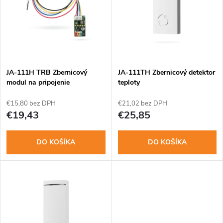
e
p
n
i
i
s
e
JA-111H TRB Zbernicový
JA-111TH Zbernicový detektor
modul na pripojenie
teploty
p
drôt.detektora
p
€15,80 bez DPH
€21,02 bez DPH
r
€19,43
€25,85
r
o
DO KOŠÍKA
DO KOŠÍKA
o
d
d
u
u
k