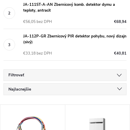
JA-111ST-A-AN Zbernicový komb. detektor dymu a
teploty, antracit
€56,05 bez DPH
€68,94
JA-112P-GR Zbernicový PIR detektor pohybu, nový dizajn
(sivý)
€33,18 bez DPH
€40,81
Filtrovať
R
Najlacnejšie
a
Najdrahšie
V
Najpredávanejšie
d
ý
Abecedne