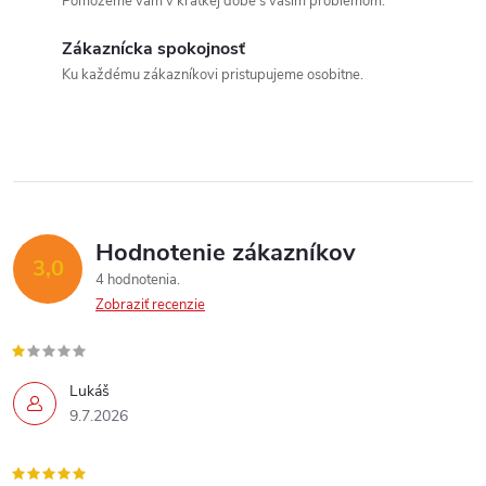
Pomôžeme vám v krátkej dobe s vašim problémom.
i
v
a
Zákaznícka spokojnosť
e
Ku každému zákazníkovi pristupujeme osobitne.
n
Send
p
i
Powered by chaterimo
e
r
v
k
Hodnotenie zákazníkov
3,0
y
4 hodnotenia
Zobraziť recenzie
v
ý
Lukáš
p
9.7.2026
i