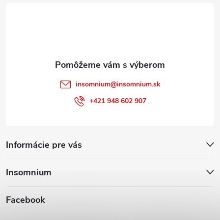
t
i
e
insomnium
@
insomnium.sk
+421 948 602 907
Informácie pre vás
Insomnium
Facebook