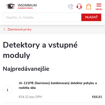
Prejsť
NÁKUPN
www.insomnium.sk - Chat
KOŠÍK
na
obsah
HĽADAŤ
Zbernicové prvky
Detektory a vstupné
moduly
Najpredávanejšie
JA-121PB Zbernicový kombinovaný detektor pohybu a
rozbitia skla
€54,32 bez DPH
€66,81