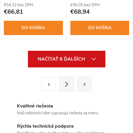
€54,32 bez DPH
€56,05 bez DPH
€66,81
€68,94
DO KOŠÍKA
DO KOŠÍKA
O
NAČÍTAŤ 6 ĎALŠÍCH
v
l
S
1
2
t
á
r
d
á
Kvalitné riešenia
a
n
Naši odborníci Vám vypracujú riešenia na mieru.
k
c
Rýchla technická podpora
o