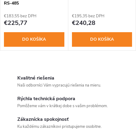
RS-485
€183,55 bez DPH
€195,35 bez DPH
€225,77
€240,28
DO KOŠÍKA
DO KOŠÍKA
O
v
Kvalitné riešenia
Naši odborníci Vám vypracujú riešenia na mieru.
l
Rýchla technická podpora
á
Pomôžeme vám v krátkej dobe s vašim problémom.
d
Zákaznícka spokojnosť
a
Ku každému zákazníkovi pristupujeme osobitne.