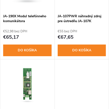
i
i
s
e
JA-190X Modul telefónneho
JA-107PWR náhradný zdroj
komunikátora
pre ústredňu JA-107K
p
p
€52,98 bez DPH
€55 bez DPH
r
€65,17
€67,65
r
o
DO KOŠÍKA
DO KOŠÍKA
o
d
d
u
u
k
k
t
t