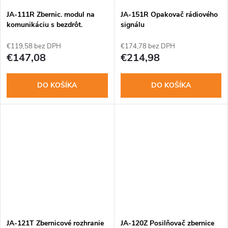
o
o
JA-111R Zbernic. modul na
JA-151R Opakovač rádiového
v
komunikáciu s bezdrôt.
signálu
prvkami JA-100
v
€119,58 bez DPH
€174,78 bez DPH
€147,08
€214,98
DO KOŠÍKA
DO KOŠÍKA
JA-121T Zbernicové rozhranie
JA-120Z Posilňovač zbernice