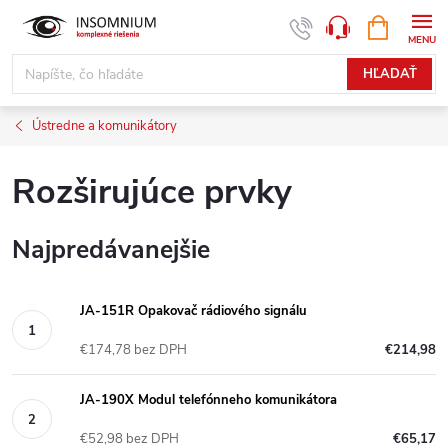
Prejsť
NÁKUPN
www.insomnium.sk - Chat
KOŠÍK
na
obsah
HĽADAŤ
Ústredne a komunikátory
Rozširujúce prvky
Najpredávanejšie
JA-151R Opakovač rádiového signálu
€174,78 bez DPH
€214,98
JA-190X Modul telefónneho komunikátora
€52,98 bez DPH
€65,17