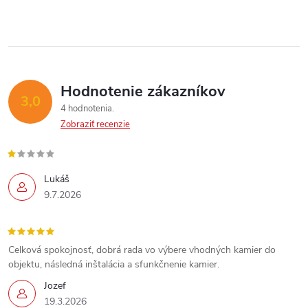
c
i
e
p
Hodnotenie zákazníkov
3,0
4 hodnotenia
r
Zobraziť recenzie
v
k
Lukáš
Send
9.7.2026
y
Powered by chaterimo
v
Celková spokojnosť, dobrá rada vo výbere vhodných kamier do
ý
objektu, následná inštalácia a sfunkčnenie kamier.
p
Jozef
19.3.2026