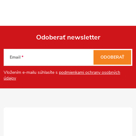
i
s
u
Odoberať newsletter
Z
Email
ODOBERAŤ
á
Vložením e-mailu súhlasíte s
podmienkami ochrany osobných
p
údajov
ä
t
i