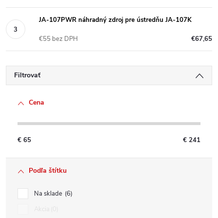
JA-107PWR náhradný zdroj pre ústredňu JA-107K
€55 bez DPH
€67,65
Filtrovať
Cena
€
65
€
241
Podľa štítku
Na sklade
6
Akcia
0