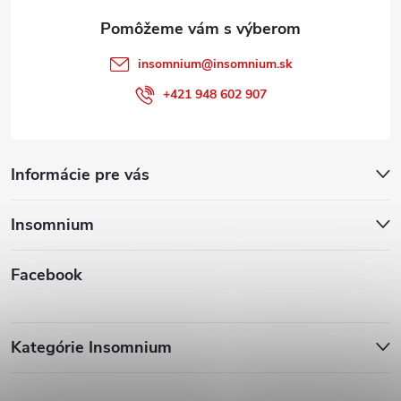
e
insomnium
@
insomnium.sk
+421 948 602 907
Informácie pre vás
Insomnium
Facebook
Kategórie Insomnium